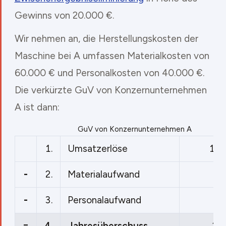
Gewinns von 20.000 €.
Wir nehmen an, die Herstellungskosten der
Maschine bei A umfassen Materialkosten von
60.000 € und Personalkosten von 40.000 €.
Die verkürzte GuV von Konzernunternehmen
A ist dann:
GuV von Konzernunternehmen A
1.
Umsatzerlöse
120
-
2.
Materialaufwand
60
-
3.
Personalaufwand
40
=
4.
Jahresüberschuss
20