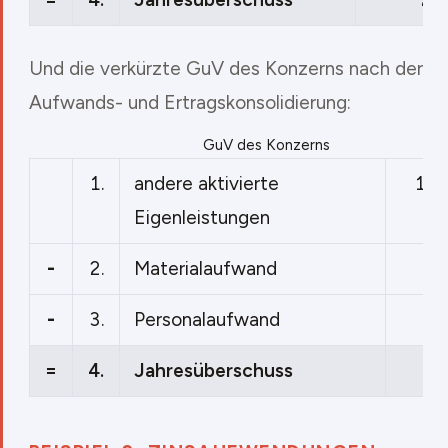
Und die verkürzte GuV des Konzerns nach der
Aufwands- und Ertragskonsolidierung:
GuV des Konzerns
1.
andere aktivierte
100
Eigenleistungen
-
2.
Materialaufwand
60
-
3.
Personalaufwand
40
=
4.
Jahresüberschuss