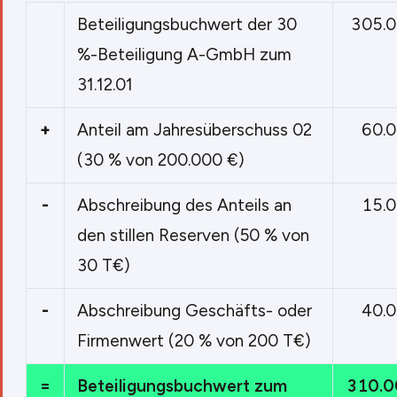
Beteiligungsbuchwert der 30
305.0
%-Beteiligung A-GmbH zum
31.12.01
+
Anteil am Jahresüberschuss 02
60.
(30 % von 200.000 €)
-
Abschreibung des Anteils an
15.
den stillen Reserven (50 % von
30 T€)
-
Abschreibung Geschäfts- oder
40.
Firmenwert (20 % von 200 T€)
=
Beteiligungsbuchwert zum
310.0