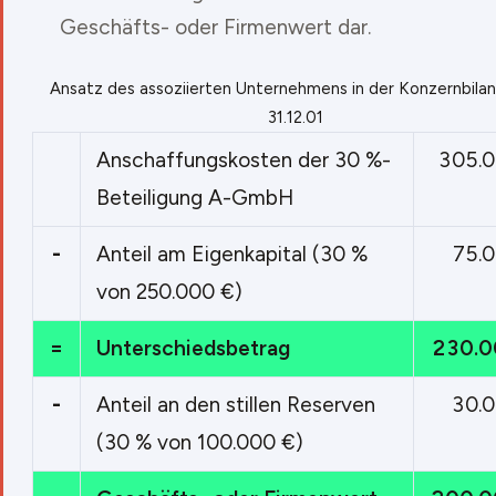
Geschäfts- oder Firmenwert dar.
Ansatz des assoziierten Unternehmens in der Konzernbila
31.12.01
Anschaffungskosten der 30 %-
305.0
Beteiligung A-GmbH
-
Anteil am Eigenkapital (30 %
75.
von 250.000 €)
=
Unterschiedsbetrag
230.0
-
Anteil an den stillen Reserven
30.
(30 % von 100.000 €)