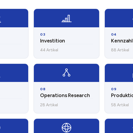
03
04
Investition
Kennzah
44 Artikel
88 Artikel
08
09
Operations Research
Produkti
28 Artikel
58 Artikel