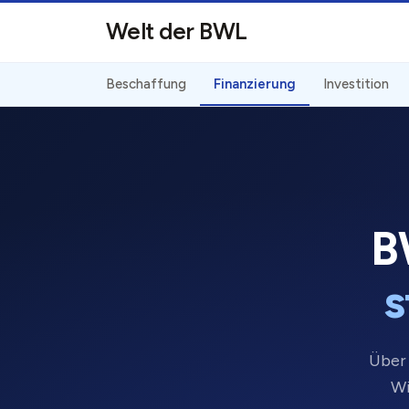
Direkt zum Inhalt
Welt der BWL
Beschaffung
Finanzierung
Investition
B
s
Über 
Wi