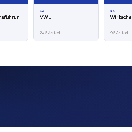
13
14
nsführun
VWL
Wirtscha
246 Artikel
96 Artikel