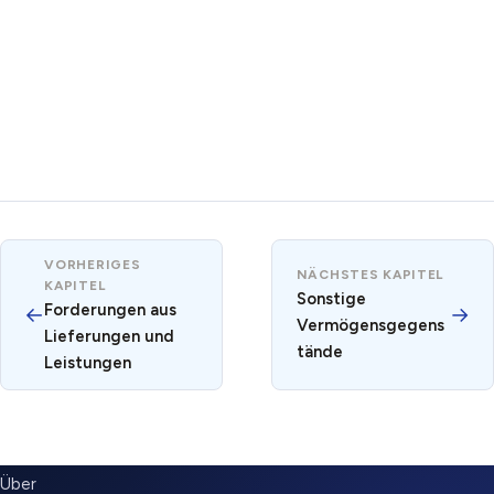
VORHERIGES
NÄCHSTES KAPITEL
KAPITEL
Sonstige
Forderungen aus
←
→
Vermögensgegens
Lieferungen und
tände
Leistungen
SUBMENU
Über