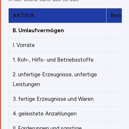
AKTIVA
Betrag
B.
Umlaufvermögen
I.
Vorräte
1.
Roh-, Hilfs- und Betriebsstoffe
2.
unfertige Erzeugnisse, unfertige
Leistungen
3.
fertige Erzeugnisse und Waren
4.
geleistete Anzahlungen
II.
Forderungen und sonstige