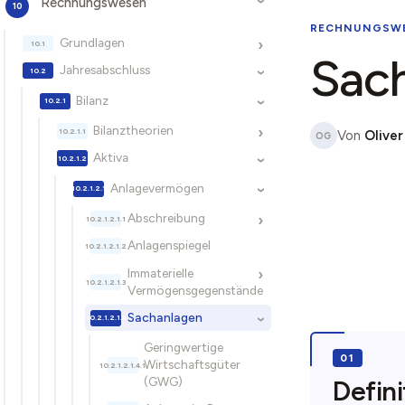
Rechnungswesen
›
RECHNUNGSW
Grundlagen
›
Sac
Jahresabschluss
›
Bilanz
›
Bilanztheorien
›
Von
Oliver
OG
Aktiva
›
Anlagevermögen
›
Abschreibung
›
Anlagenspiegel
Immaterielle
›
Vermögensgegenstände
Sachanlagen
›
Geringwertige
Wirtschaftsgüter
(GWG)
Defini