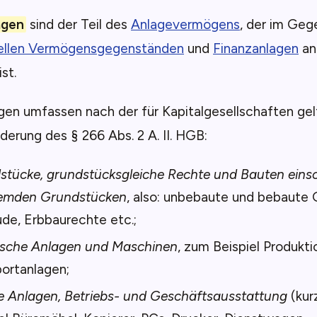
agen
sind der Teil des
Anlagevermögens
, der im Geg
ellen Vermögensgegenständen
und
Finanzanlagen
an
ist.
gen umfassen nach der für Kapitalgesellschaften ge
ederung des § 266 Abs. 2 A. II. HGB:
tücke, grundstücksgleiche Rechte und Bauten einsc
remden Grundstücken
, also: unbebaute und bebaute 
de, Erbbaurechte etc.;
ische Anlagen und Maschinen
, zum Beispiel Produkt
ortanlagen;
e Anlagen, Betriebs- und Geschäftsausstattung
(kur