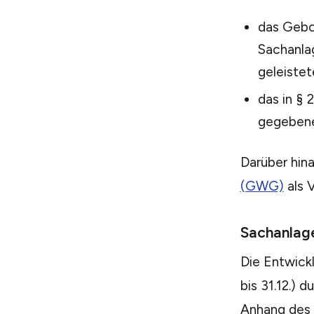
das Gebo
Sachanla
geleiste
das in § 
gegebene
Darüber hina
(GWG)
als 
Sachanlage
Die Entwick
bis 31.12.)
Anhang des 