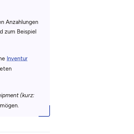
ten Anzahlungen
d zum Beispiel
ine
Inventur
neten
uipment (kurz:
rmögen.