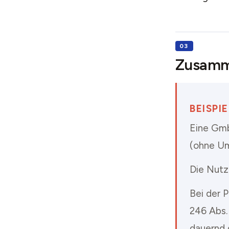
Zusamme
BEISPI
Eine Gmb
(ohne Um
Die Nutz
Bei der 
246 Abs.
dauernd 