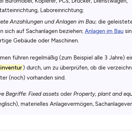
el Büromöbel, Kopierer, PCs, Drucker, Dienstwagen,
atteinrichtung, Laboreinrichtung;
stete Anzahlungen und Anlagen im Bau
; die geleiste
n sich auf Sachanlagen beziehen;
Anlagen im Bau
sin
ertige Gebäude oder Maschinen.
en führen regelmäßig (zum Beispiel alle 3 Jahre) e
inventur
) durch, um zu überprüfen, ob die verzeich
er (noch) vorhanden sind.
ve Begriffe
:
Fixed assets
oder
Property, plant and eq
glisch), materielles Anlagevermögen, Sachanlageve