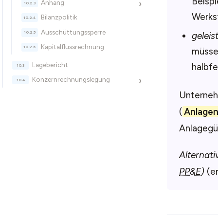
Beispi
Anhang
›
Werkst
Bilanzpolitik
Ausschüttungssperre
gelei
Kapitalflussrechnung
müsse
Lagebericht
halbf
Konzernrechnungslegung
›
Unternehm
(
Anlagen
Anlagegüt
Alternati
PP&E
)
(en