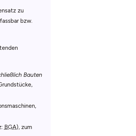
ensatz zu
fassbar bzw.
ltenden
hließlich Bauten
Grundstücke,
ionsmaschinen,
z:
BGA
), zum