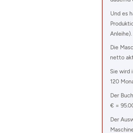
Und es h
Produkti
Anleihe).
Die Masc
netto akt
Sie wird
120 Mona
Der Buch
€ = 95.0
Der Ausw
Maschinen