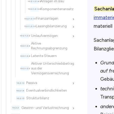
Anlagen im Bau
Sachanl
Komponentenansatz
immateri
Finanzanlagen
›
materiell 
Leasingbilanzierung
›
Umlaufvermögen
›
Sachanla
Aktive
Bilanzgli
Rechnungsabgrenzung
Latente Steuern
Grunds
Aktiver Unterschiedsbetrag
aus der
auf f
Vermögensverrechnung
Gebäu
Passiva
›
techn
Eventualverbindlichkeiten
Transp
Strukturbilanz
ander
Gewinn- und Verlustrechnung
›