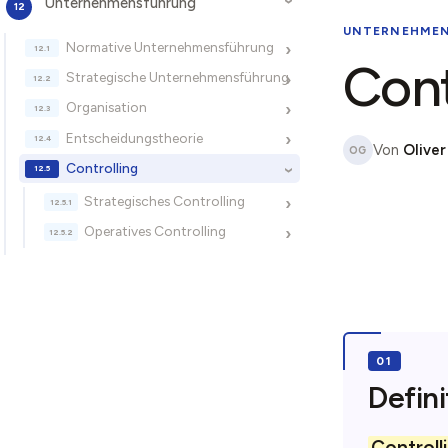
Unternehmensführung
›
UNTERNEHME
Normative Unternehmensführung
›
Cont
Strategische Unternehmensführung
›
Organisation
›
Entscheidungstheorie
›
Von
Oliver
OG
Controlling
›
Strategisches Controlling
›
Operatives Controlling
›
Defini
Controll