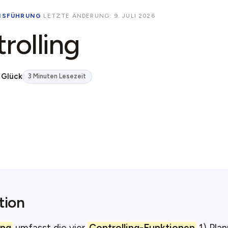
NSFÜHRUNG
·
LETZTE ÄNDERUNG: 9. JULI 2026
rolling
 Glück
3 Minuten Lesezeit
tion
ing
umfasst die vier
Controlling-Funktionen
1) Plan