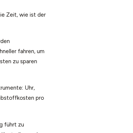
e Zeit, wie ist der
rden
eller fahren, um
osten zu sparen
trumente: Uhr,
ibstoffkosten pro
 führt zu