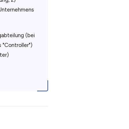
s Unternehmens
gabteilung (bei
 "Controller")
ter)