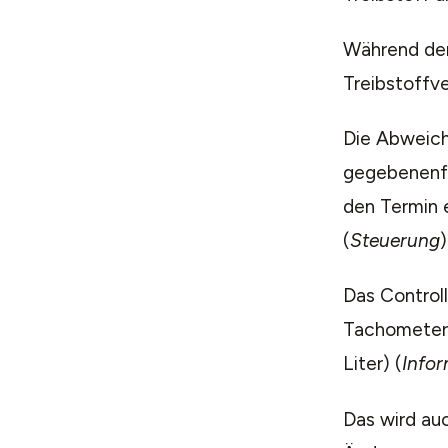
Während der 
Treibstoffve
Die Abweich
gegebenenfa
den Termin e
(
Steuerung
)
Das Controll
Tachometer,
Liter) (
Infor
Das wird au