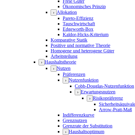
Freie Güter
Ökonomisches Prinzip
Allokation
›
Pareto-Effizienz
Tauschwirtschaft
Edgeworth-Box
Kaldor-Hicks-Kriterium
Komparative Statik
Positive und normative Theorie
Homogene und heterogene Güter
Arbeitsteilung
Haushaltstheorie
›
Nutzen
›
Präferenzen
Nutzenfunktion
›
Cobb-Douglas-Nutzenfunktion
Erwartungsnutzen
›
Risikopräferenz
›
Sicherheitsäquival
Arrow-Pratt-Maß
Indifferenzkurve
Grenznutzen
Grenzrate der Substitution
Haushaltsoptimum
›