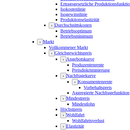
Ertragsgesetzliche Produktionsfunkti
Isokostenlinie
Isogewinnlinie
Produktionselastizität
Durchschnittskosten
›
Betriebsoptimum
Betriebsminimum
Markt
›
Vollkommener Markt
Gleichgewichtspreis
›
Angebotskurve
›
Produzentenrente
Preisdiskriminierung
Nachfragekurve
›
Konsumentenrente
›
Vorbehaltspreis
Aggregierte Nachfragefunktion
Mindestpreis
›
Mindestlohn
Höchstpreis
Wohlfahrt
›
Wohlfahrtsverlust
Elastizität
›