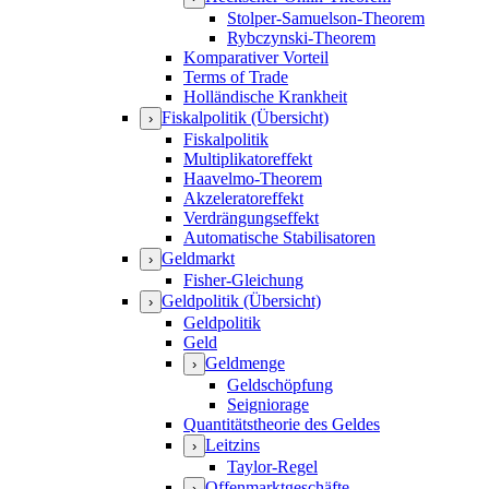
Stolper-Samuelson-Theorem
Rybczynski-Theorem
Komparativer Vorteil
Terms of Trade
Holländische Krankheit
Fiskalpolitik (Übersicht)
›
Fiskalpolitik
Multiplikatoreffekt
Haavelmo-Theorem
Akzeleratoreffekt
Verdrängungseffekt
Automatische Stabilisatoren
Geldmarkt
›
Fisher-Gleichung
Geldpolitik (Übersicht)
›
Geldpolitik
Geld
Geldmenge
›
Geldschöpfung
Seigniorage
Quantitätstheorie des Geldes
Leitzins
›
Taylor-Regel
Offenmarktgeschäfte
›