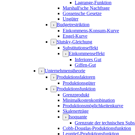
Lagrange-Funktion
Marshall'sche Nachfrage
Gossensche Gesetze
Ungüter
Budgetrestriktion
›
Einkommens-Konsum-Kurve
Engel-Kurve
Slutsky-Gleichung
›
Substitutionseffekt
Einkommenseffekt
›
Inferiores Gut
Giffen-Gut
Unternehmenstheorie
›
Produktionsfaktoren
›
Produktionsgüter
Produktionsfunktion
›
Grenzprodukt
Minimalkostenkombination
Produktionsmöglichkeitenkurve
Skalenerträge
Isoquante
›
Grenzrate der technischen Subst
Cobb-Douglas-Produktionsfunktion
Leontief-Produktionsfunktion