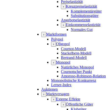
Preiselastizität
Kreuzpreiselastizität
›
Komplementärgüter
Substitutionsgüter
Angebotselastizität
Einkommenselastizität
›
Normales Gut
Marktformen
›
Polypol
Oligopol
›
Cournot-Modell
Stackelberg-Modell
Bertrand-Modell
Monopol
›
Natürliches Monopol
Cournotscher Punkt
Amoroso-Robinson-Relation
Monopolistische Konkurrenz
Lerner-Index
Auktionen
Marktversagen
›
Externe Effekte
›
Öffentliche Güter
›
Klubgüter