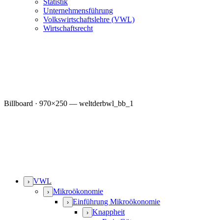
Statistik
Unternehmensführung
Volkswirtschaftslehre (VWL)
Wirtschaftsrecht
Billboard · 970×250 — weltderbwl_bb_1
VWL
›
Mikroökonomie
›
Einführung Mikroökonomie
›
Knappheit
›