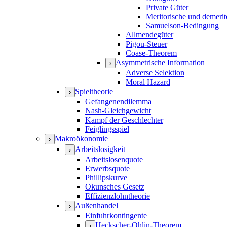
Private Güter
Meritorische und demerit
Samuelson-Bedingung
Allmendegüter
Pigou-Steuer
Coase-Theorem
Asymmetrische Information
›
Adverse Selektion
Moral Hazard
Spieltheorie
›
Gefangenendilemma
Nash-Gleichgewicht
Kampf der Geschlechter
Feiglingsspiel
Makroökonomie
›
Arbeitslosigkeit
›
Arbeitslosenquote
Erwerbsquote
Phillipskurve
Okunsches Gesetz
Effizienzlohntheorie
Außenhandel
›
Einfuhrkontingente
Heckscher-Ohlin-Theorem
›