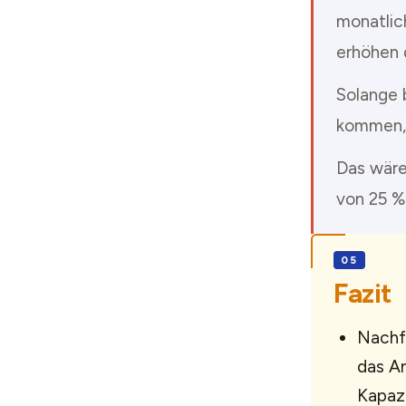
monatlic
erhöhen d
Solange 
kommen, 
Das wäre
von 25 %
Fazit
Nachfr
das An
Kapazi