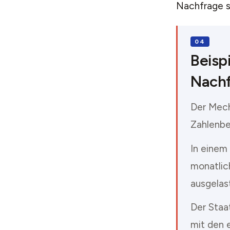
Nachfrage si
Beisp
Nachf
Der Mech
Zahlenbei
In einem
monatlich
ausgelas
Der Staat
mit den 