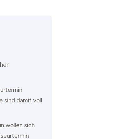
chen
eurtermin
e sind damit voll
un wollen sich
seurtermin