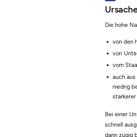
Ursache
Die hohe Na
von den 
von Unte
vom Staa
auch aus
niedrig b
stärkerer
Bei einer Un
schnell aus
dann zügig b