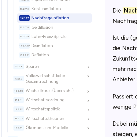
Kosteninflation
Die
Nach
Nachfrageinflation
Nachfrag
Geldillusion
Lohn-Preis-Spirale
Ist die (
Disinflation
die Nach
Deflation
Zukunftse
Sparen
›
mehr nac
Volkswirtschaftliche
›
Anbieter 
Gesamtrechnung
Wechselkurse (Übersicht)
›
Passiert 
Wirtschaftsordnung
›
wenige Pr
Wirtschaftspolitik
›
Wirtschaftstheorien
›
Dabei müs
Ökonomische Modelle
›
steigen,