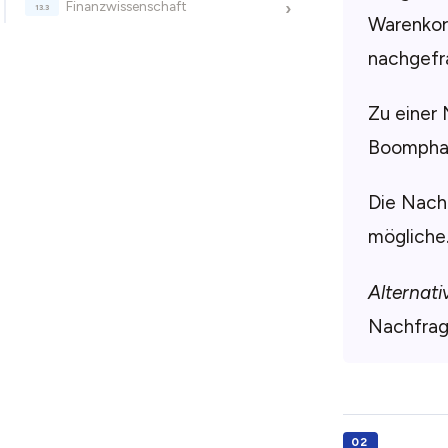
Finanzwissenschaft
›
Warenkor
nachgefr
Zu einer 
Boomphas
Die Nachf
mögliche
Alternati
Nachfrage