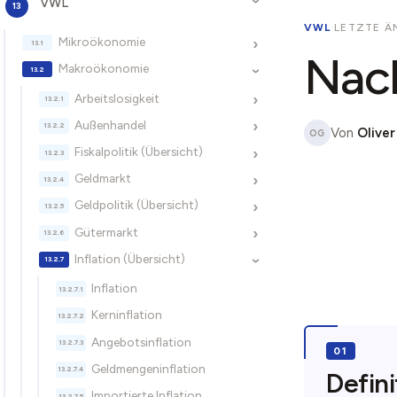
VWL
›
VWL
·
LETZTE Ä
Mikroökonomie
›
Nach
Makroökonomie
›
Arbeitslosigkeit
›
Außenhandel
›
Von
Oliver
OG
Fiskalpolitik (Übersicht)
›
Geldmarkt
›
Geldpolitik (Übersicht)
›
Gütermarkt
›
Inflation (Übersicht)
›
Inflation
Kerninflation
Angebotsinflation
Geldmengeninflation
Defini
Importierte Inflation