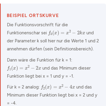
BEISPIEL ORTSKURVE
Die Funktionsvorschrift für die
f
k
(
x
)
=
x
2
−
2
k
x
Funktionenschar sei
und
der Parameter k soll hier nur die Werte 1 und 2
annehmen dürfen (sein Definitionsbereich).
Dann wäre die Funktion für k = 1:
f
1
(
x
)
=
x
2
−
2
x
und das Minimum dieser
Funktion liegt bei x = 1 und y = -1.
f
2
(
x
)
=
x
2
−
4
x
Für k = 2 analog:
und das
Minimum dieser Funktion liegt bei x = 2 und y
= -4.