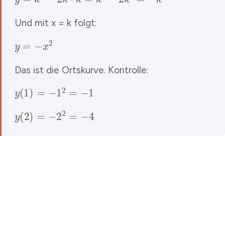
Und mit x = k folgt:
y
=
−
x
2
Das ist die Ortskurve. Kontrolle:
y
(
1
)
=
−
1
2
=
−
1
y
(
2
)
=
−
2
2
=
−
4