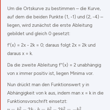
Um die Ortskurve zu bestimmen – die Kurve,
auf dem die beiden Punkte (1, -1) und (2, -4) –
liegen, wird zunächst die erste Ableitung
gebildet und gleich 0 gesetzt:
f'(x) = 2x - 2k = 0; daraus folgt 2x = 2k und
daraus x = k.
Da die zweite Ableitung f''(x) = 2 unabhängig
von x immer positiv ist, liegen Minima vor.
Nun drückt man den Funktionswert y in
Abhängigkeit von k aus, indem man x = k in die
Funktionsvorschrift einsetzt:
y
=
k
2
−
2
k
⋅
k
=
k
2
−
2
k
2
=
−
k
2