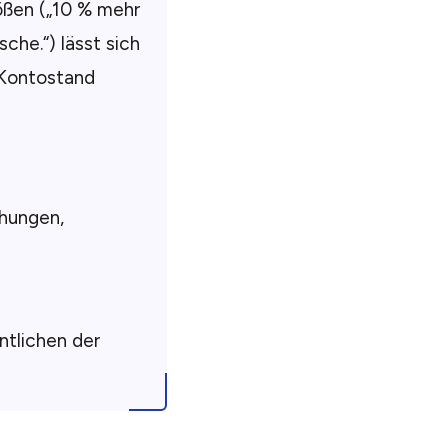
rößen („10 % mehr
he.“) lässt sich
 Kontostand
öhungen,
ntlichen der