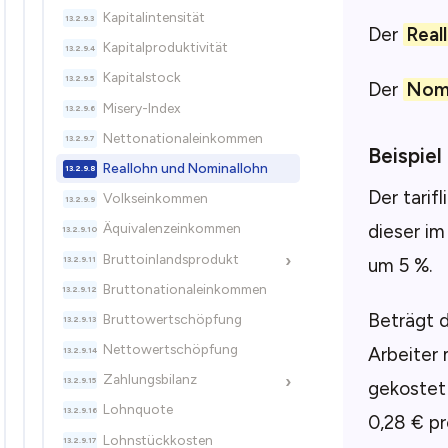
Kapitalintensität
Der
Real
Kapitalproduktivität
Kapitalstock
Der
Nomi
Misery-Index
Nettonationaleinkommen
Beispiel
Reallohn und Nominallohn
Der tarif
Volkseinkommen
dieser im
Äquivalenzeinkommen
Bruttoinlandsprodukt
›
um 5 %.
Bruttonationaleinkommen
Beträgt d
Bruttowertschöpfung
Nettowertschöpfung
Arbeiter 
Zahlungsbilanz
›
gekostet 
Lohnquote
0,28 € pr
Lohnstückkosten