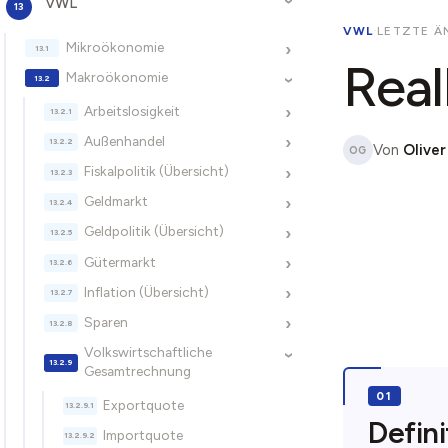
VWL
›
VWL
·
LETZTE ÄN
Mikroökonomie
›
Real
Makroökonomie
›
Arbeitslosigkeit
›
Außenhandel
›
Von
Oliver
OG
Fiskalpolitik (Übersicht)
›
Geldmarkt
›
Geldpolitik (Übersicht)
›
Gütermarkt
›
Inflation (Übersicht)
›
Sparen
›
Volkswirtschaftliche
›
Gesamtrechnung
Exportquote
Defini
Importquote