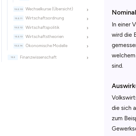
Wechselkurse (Übersicht)
›
Nominal
Wirtschaftsordnung
›
In einer 
Wirtschaftspolitik
›
wird die 
Wirtschaftstheorien
›
gemessen
Ökonomische Modelle
›
welchem 
Finanzwissenschaft
›
sind.
Auswirk
Volkswirt
die sich 
zum Beisp
Gewerksc