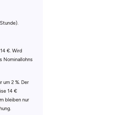
 Stunde).
 14 €. Wird
es Nominallohns
ur um 2 %. Der
ise 14 €
hm bleiben nur
hung.