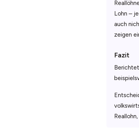
Reallöhne
Lohn – j
auch nic
zeigen e
Fazit
Berichtet
beispiels
Entschei
volkswirt
Reallohn,