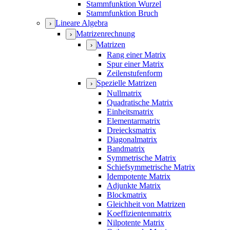
Stammfunktion Wurzel
Stammfunktion Bruch
Lineare Algebra
›
Matrizenrechnung
›
Matrizen
›
Rang einer Matrix
Spur einer Matrix
Zeilenstufenform
Spezielle Matrizen
›
Nullmatrix
Quadratische Matrix
Einheitsmatrix
Elementarmatrix
Dreiecksmatrix
Diagonalmatrix
Bandmatrix
Symmetrische Matrix
Schiefsymmetrische Matrix
Idempotente Matrix
Adjunkte Matrix
Blockmatrix
Gleichheit von Matrizen
Koeffizientenmatrix
Nilpotente Matrix