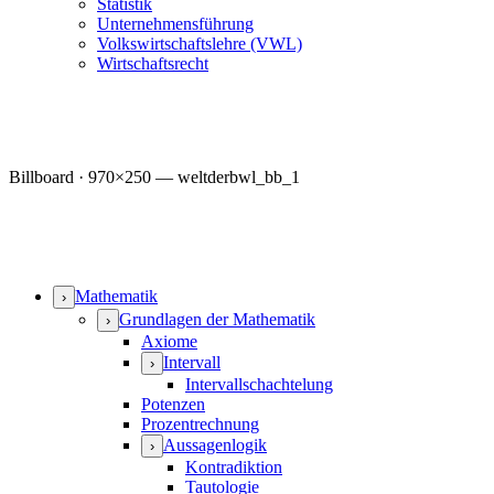
Statistik
Unternehmensführung
Volkswirtschaftslehre (VWL)
Wirtschaftsrecht
Billboard · 970×250 — weltderbwl_bb_1
Mathematik
›
Grundlagen der Mathematik
›
Axiome
Intervall
›
Intervallschachtelung
Potenzen
Prozentrechnung
Aussagenlogik
›
Kontradiktion
Tautologie