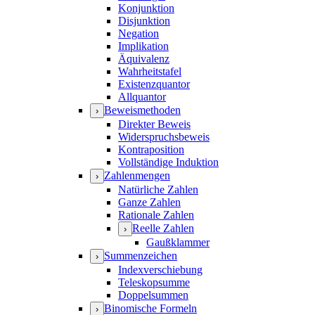
Konjunktion
Disjunktion
Negation
Implikation
Äquivalenz
Wahrheitstafel
Existenzquantor
Allquantor
Beweismethoden
›
Direkter Beweis
Widerspruchsbeweis
Kontraposition
Vollständige Induktion
Zahlenmengen
›
Natürliche Zahlen
Ganze Zahlen
Rationale Zahlen
Reelle Zahlen
›
Gaußklammer
Summenzeichen
›
Indexverschiebung
Teleskopsumme
Doppelsummen
Binomische Formeln
›