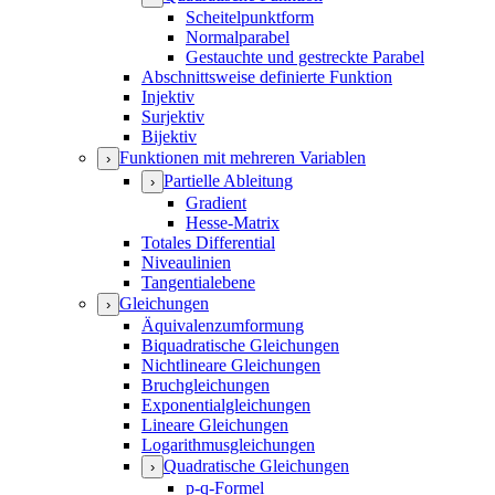
Scheitelpunktform
Normalparabel
Gestauchte und gestreckte Parabel
Abschnittsweise definierte Funktion
Injektiv
Surjektiv
Bijektiv
Funktionen mit mehreren Variablen
›
Partielle Ableitung
›
Gradient
Hesse-Matrix
Totales Differential
Niveaulinien
Tangentialebene
Gleichungen
›
Äquivalenzumformung
Biquadratische Gleichungen
Nichtlineare Gleichungen
Bruchgleichungen
Exponentialgleichungen
Lineare Gleichungen
Logarithmusgleichungen
Quadratische Gleichungen
›
p-q-Formel