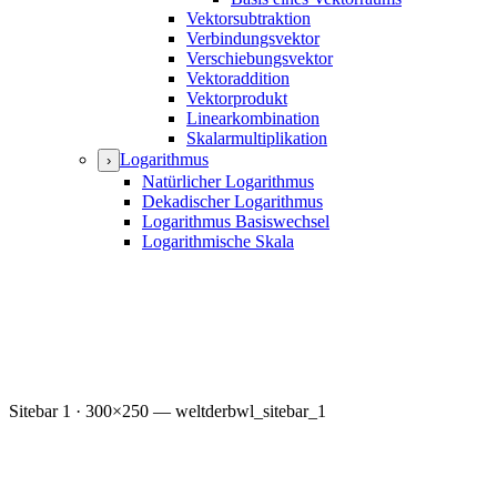
Vektorsubtraktion
Verbindungsvektor
Verschiebungsvektor
Vektoraddition
Vektorprodukt
Linearkombination
Skalarmultiplikation
Logarithmus
›
Natürlicher Logarithmus
Dekadischer Logarithmus
Logarithmus Basiswechsel
Logarithmische Skala
Sitebar 1 · 300×250 — weltderbwl_sitebar_1