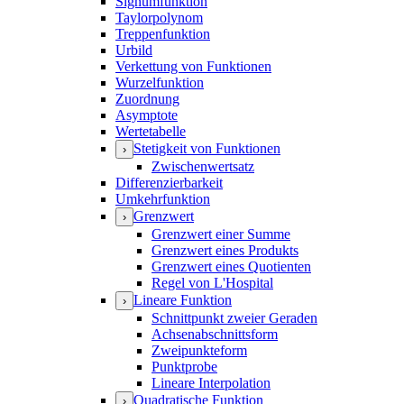
Signumfunktion
Taylorpolynom
Treppenfunktion
Urbild
Verkettung von Funktionen
Wurzelfunktion
Zuordnung
Asymptote
Wertetabelle
Stetigkeit von Funktionen
›
Zwischenwertsatz
Differenzierbarkeit
Umkehrfunktion
Grenzwert
›
Grenzwert einer Summe
Grenzwert eines Produkts
Grenzwert eines Quotienten
Regel von L'Hospital
Lineare Funktion
›
Schnittpunkt zweier Geraden
Achsenabschnittsform
Zweipunkteform
Punktprobe
Lineare Interpolation
Quadratische Funktion
›