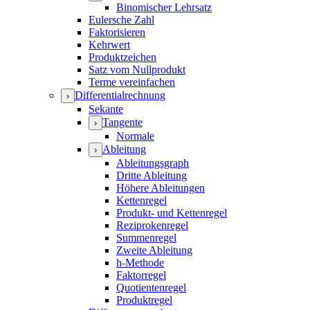
Binomischer Lehrsatz
Eulersche Zahl
Faktorisieren
Kehrwert
Produktzeichen
Satz vom Nullprodukt
Terme vereinfachen
Differentialrechnung
›
Sekante
Tangente
›
Normale
Ableitung
›
Ableitungsgraph
Dritte Ableitung
Höhere Ableitungen
Kettenregel
Produkt- und Kettenregel
Reziprokenregel
Summenregel
Zweite Ableitung
h-Methode
Faktorregel
Quotientenregel
Produktregel