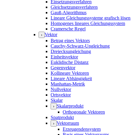
Einsetzungsverfahren
Gleichsetzungsverfahren
Gauß-Algorithmus
Lineare Gleichungssysteme grafisch lösen
Homogenes lineares Gleichungssystem
Cramersche Regel
Vektor
›
Betrag eines Vektors
Cauchy-Schwarz-Ungleichung
Dreiecksungleichung
Einheitsvektor
Euklidische Distanz
Gegenvektor
Kollineare Vektoren
Lineare Abhängigkeit
Manhattan-Metrik
Nullvektor
Ortsvektor
Skalar
Skalarprodukt
›
Orthogonale Vektoren
Spatprodukt
Vektorraum
›
Erzeugendensystem
Basis eines Vektorraums