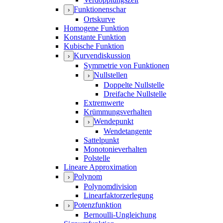
Funktionenschar
›
Ortskurve
Homogene Funktion
Konstante Funktion
Kubische Funktion
Kurvendiskussion
›
Symmetrie von Funktionen
Nullstellen
›
Doppelte Nullstelle
Dreifache Nullstelle
Extremwerte
Krümmungsverhalten
Wendepunkt
›
Wendetangente
Sattelpunkt
Monotonieverhalten
Polstelle
Lineare Approximation
Polynom
›
Polynomdivision
Linearfaktorzerlegung
Potenzfunktion
›
Bernoulli-Ungleichung