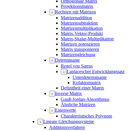
Orthogonale Matrix
Projektionsmatrix
Rechnen mit Matrizen
›
Matrizenaddition
Matrizensubtraktion
Matrizenmultiplikation
Matrix-Vektor-Produkt
Matrix-Skalar-Multiplikation
Matrizen potenzieren
Matrix transponieren
Matrizengleichung
Determinante
›
Regel von Sarrus
Laplacescher Entwicklungssatz
›
Unterdeterminante
Kofaktormatrix
Definitheit einer Matrix
Inverse Matrix
›
Gauß-Jordan-Algorithmus
Ähnliche Matrizen
Eigenwerte
›
Charakteristisches Polynom
Lineare Gleichungssysteme
›
Additionsverfahren