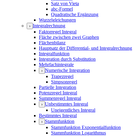
Satz von Vieta
abc-Formel
Quadratische Ergänzung
Wurzelgleichungen
Integralrechnung
›
Faktorregel Integral
Fläche zwischen zwei Graphen
Flächenbilanz
Hauptsatz der Differential- und Integralrechnung
Integralfunktion
Integration durch Substitution
Mehrfachintegrale
Numerische Integration
›
Trapezregel
Simpsonregel
Partielle Integration
Potenzregel Integral
Summenregel Integral
Unbestimmtes Integral
›
Uneigentliches Integral
Bestimmtes Integral
Stammfunktion
›
Stammfunktion Exponentialfunktion
Stammfunktion Logarithmus