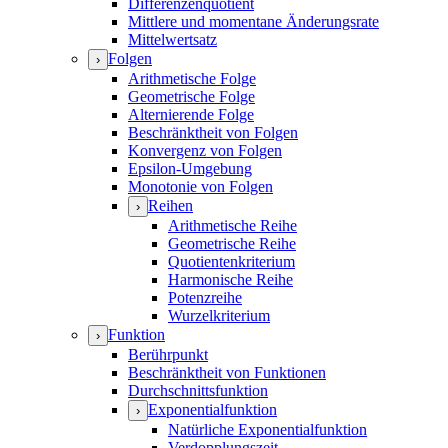
Differenzenquotient
Mittlere und momentane Änderungsrate
Mittelwertsatz
Folgen
›
Arithmetische Folge
Geometrische Folge
Alternierende Folge
Beschränktheit von Folgen
Konvergenz von Folgen
Epsilon-Umgebung
Monotonie von Folgen
Reihen
›
Arithmetische Reihe
Geometrische Reihe
Quotientenkriterium
Harmonische Reihe
Potenzreihe
Wurzelkriterium
Funktion
›
Berührpunkt
Beschränktheit von Funktionen
Durchschnittsfunktion
Exponentialfunktion
›
Natürliche Exponentialfunktion
Verdopplungszeit