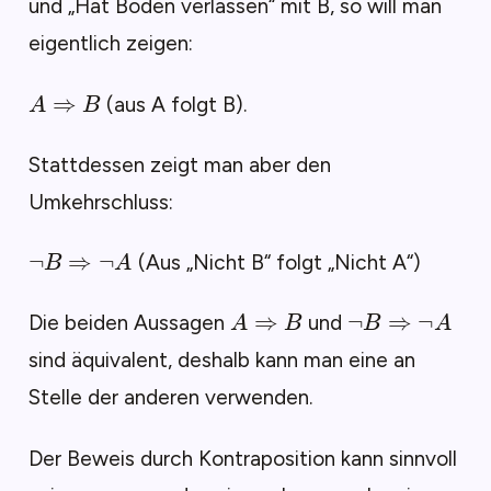
und „Hat Boden verlassen“ mit B, so will man
eigentlich zeigen:
A
⇒
B
(aus A folgt B).
Stattdessen zeigt man aber den
Umkehrschluss:
¬
B
⇒
¬
A
(Aus „Nicht B“ folgt „Nicht A“)
A
⇒
B
¬
B
⇒
¬
A
Die beiden Aussagen
und
sind äquivalent, deshalb kann man eine an
Stelle der anderen verwenden.
Der Beweis durch Kontraposition kann sinnvoll