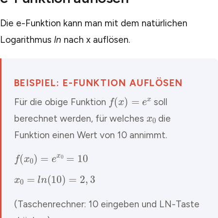
Die e-Funktion kann man mit dem natürlichen
Logarithmus
ln
nach x auflösen.
BEISPIEL: E-FUNKTION AUFLÖSEN
f
(
x
)
=
e
x
Für die obige Funktion
soll
x
0
berechnet werden, für welches
die
Funktion einen Wert von 10 annimmt.
f
(
x
0
)
=
e
x
0
=
10
x
0
=
l
n
(
10
)
=
2
,
3
(Taschenrechner: 10 eingeben und LN-Taste