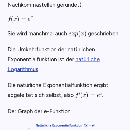
Nachkommastellen gerundet):
f
(
x
)
=
e
x
e
x
p
(
x
)
Sie wird manchmal auch
geschrieben.
Die Umkehrfunktion der natürlichen
Exponentialfunktion ist der
natürliche
Logarithmus
.
Die natürliche Exponentialfunktion ergibt
f
′
(
x
)
=
e
x
abgeleitet sich selbst, also
.
Der Graph der e-Funktion: