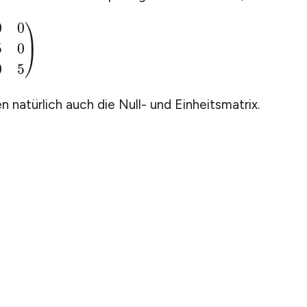
A
=
(
5
0
0
0
5
0
0
0
5
)
 natürlich auch die Null- und Einheitsmatrix.