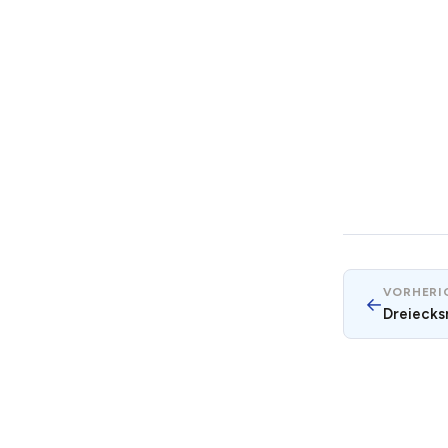
VORHERIG
←
Dreiecks