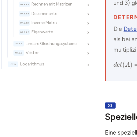
und 3) gl
Rechnen mit Matrizen
›
Determinante
›
DETER
Inverse Matrix
›
Die
Dete
Eigenwerte
›
als bei 
Lineare Gleichungssysteme
›
multiplizi
Vektor
›
Logarithmus
›
Speziel
Eine speziel