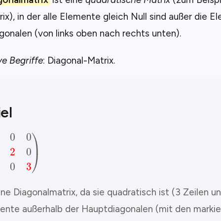
rix), in der alle Elemente gleich Null sind außer die 
onalen (von links oben nach rechts unten).
ve Begriffe
: Diagonal-Matrix.
el
A
=
(
1
0
0
0
2
0
0
0
3
)
ine Diagonalmatrix, da sie quadratisch ist (3 Zeilen u
mente außerhalb der Hauptdiagonalen (mit den markier