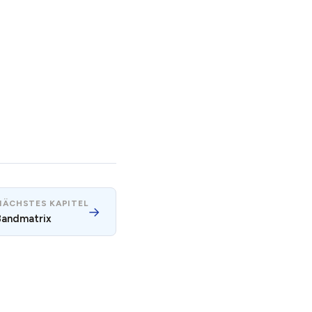
NÄCHSTES KAPITEL
→
Bandmatrix