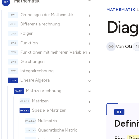
Mathematik
›
MATHEMATIK
·
Grundlagen der Mathematik
›
Diag
Differentialrechnung
›
Folgen
›
Funktion
›
Von
OG
1
OG
Funktionen mit mehreren Variablen
›
Gleichungen
›
Integralrechnung
›
Lineare Algebra
›
Matrizenrechnung
›
Matrizen
›
Spezielle Matrizen
›
Defini
Nullmatrix
Quadratische Matrix
Eine
Dia