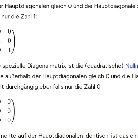
r Hauptdiagonalen gleich 0 und die Hauptdiagonale 
nur die Zahl 1:
E
=
(
1
0
0
0
1
0
0
0
1
)
 spezielle Diagonalmatrix ist die (quadratische)
Null
te außerhalb der Hauptdiagonalen gleich 0 und die H
lt durchgängig ebenfalls nur die Zahl 0:
A
=
(
0
0
0
0
0
0
0
0
0
)
emente auf der Hauptdiagonalen identisch, ist das ei