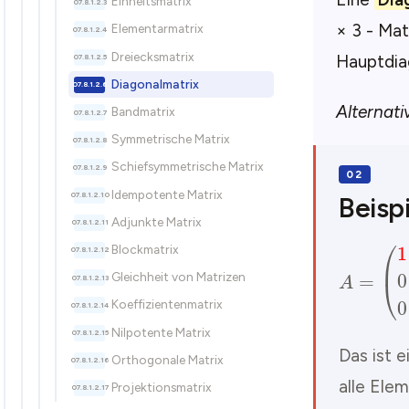
Einheitsmatrix
× 3 - Mat
Elementarmatrix
Dreiecksmatrix
Hauptdiag
Diagonalmatrix
Alternati
Bandmatrix
Symmetrische Matrix
Schiefsymmetrische Matrix
Idempotente Matrix
Beispi
Adjunkte Matrix
Blockmatrix
Gleichheit von Matrizen
Koeffizientenmatrix
Nilpotente Matrix
Das ist e
Orthogonale Matrix
alle Ele
Projektionsmatrix