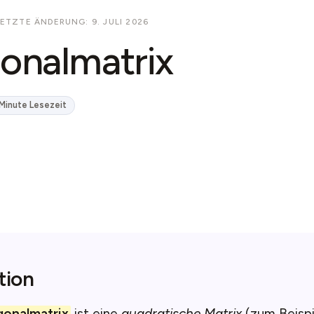
LETZTE ÄNDERUNG: 9. JULI 2026
onalmatrix
 Minute Lesezeit
tion
gonalmatrix
ist eine
quadratische Matrix
(zum Beispie