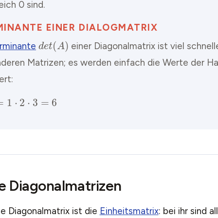
eich 0 sind.
MINANTE EINER DIALOGMATRIX
d
e
t
(
A
)
rminante
einer Diagonalmatrix ist viel schnel
anderen Matrizen; es werden einfach die Werte der H
ert:
d
e
t
(
A
)
=
1
⋅
2
⋅
3
=
6
le Diagonalmatrizen
le Diagonalmatrix ist die
Einheitsmatrix
: bei ihr sind 