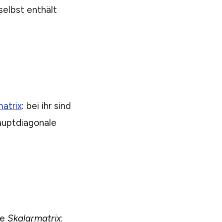
selbst enthält
matrix
: bei ihr sind
auptdiagonale
ne
Skalarmatrix
: