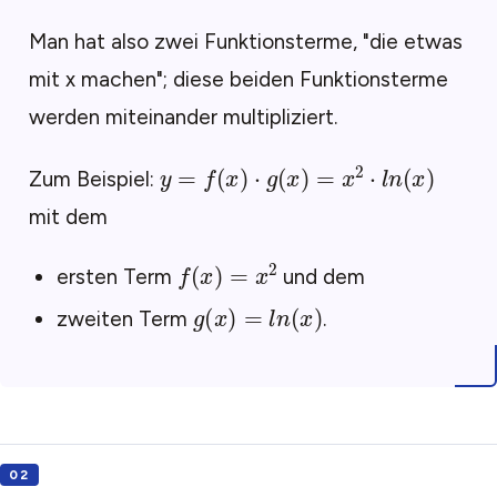
Man hat also zwei Funktionsterme, "die etwas
mit x machen"; diese beiden Funktionsterme
werden miteinander multipliziert.
y
=
f
(
x
)
⋅
g
(
x
)
=
x
2
⋅
l
n
(
x
)
Zum Beispiel:
mit dem
f
(
x
)
=
x
2
ersten Term
und dem
g
(
x
)
=
l
n
(
x
)
zweiten Term
.