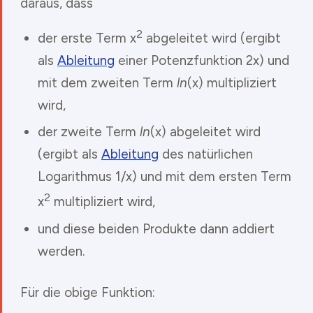
daraus, dass
2
der erste Term x
abgeleitet wird (ergibt
als
Ableitung
einer Potenzfunktion 2x) und
mit dem zweiten Term
ln
(x) multipliziert
wird,
der zweite Term
ln
(x) abgeleitet wird
(ergibt als
Ableitung
des natürlichen
Logarithmus 1/x) und mit dem ersten Term
2
x
multipliziert wird,
und diese beiden Produkte dann addiert
werden.
Für die obige Funktion: