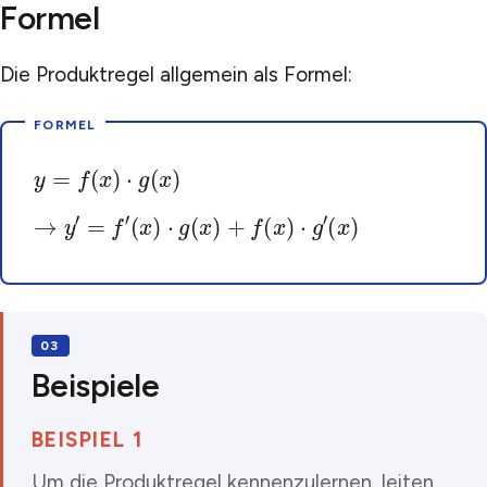
Formel
Die Produktregel allgemein als Formel:
y
=
f
(
x
)
⋅
g
(
x
)
→
y
′
=
f
′
(
x
)
⋅
g
(
x
)
+
f
(
x
)
⋅
g
′
(
x
)
Beispiele
BEISPIEL 1
Um die Produktregel kennenzulernen, leiten