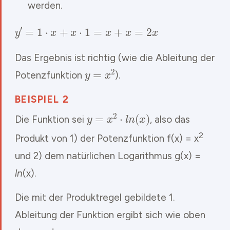
werden.
y
′
=
1
⋅
x
+
x
⋅
1
=
x
+
x
=
2
x
Das Ergebnis ist richtig (wie die Ableitung der
y
=
x
2
Potenzfunktion
).
BEISPIEL 2
y
=
x
2
⋅
l
n
(
x
)
Die Funktion sei
, also das
2
Produkt von 1) der Potenzfunktion f(x) = x
und 2) dem natürlichen Logarithmus g(x) =
ln
(x).
Die mit der Produktregel gebildete 1.
Ableitung der Funktion ergibt sich wie oben