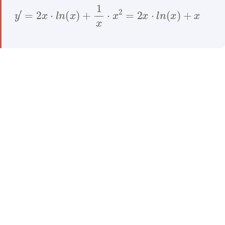
y
′
=
2
x
⋅
l
n
(
x
)
+
1
x
⋅
x
2
=
2
x
⋅
l
n
(
x
)
+
x