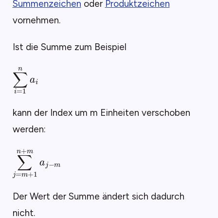
Summenzeichen
oder
Produktzeichen
vornehmen.
Ist die Summe zum Beispiel
∑
i
=
1
n
a
i
kann der Index um m Einheiten verschoben
werden:
∑
j
=
m
+
1
n
+
m
a
j
−
m
Der Wert der Summe ändert sich dadurch
nicht.