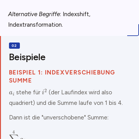
Alternative Begriffe
: Indexshift,
Indextransformation.
Beispiele
BEISPIEL 1: INDEXVERSCHIEBUNG
SUMME
a
i
i
2
stehe für
(der Laufindex wird also
quadriert) und die Summe laufe von 1 bis 4.
Dann ist die "unverschobene" Summe:
∑
i
=
1
4
a
i