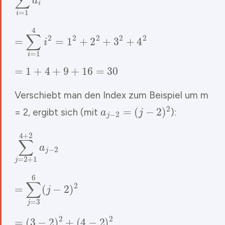
=
∑
i
=
1
4
i
2
=
1
2
+
2
2
+
3
2
+
4
2
=
1
+
4
+
9
+
16
=
30
Verschiebt man den Index zum Beispiel um m
a
j
−
2
=
(
j
−
2
)
2
= 2, ergibt sich (mit
):
∑
j
=
2
+
1
4
+
2
a
j
−
2
=
∑
j
=
3
6
(
j
−
2
)
2
=
(
3
−
2
)
2
+
(
4
−
2
)
2