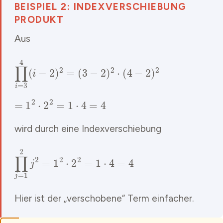
BEISPIEL 2: INDEXVERSCHIEBUNG
PRODUKT
Aus
∏
i
=
3
4
(
i
−
2
)
2
=
(
3
−
2
)
2
⋅
(
4
−
2
)
2
=
1
2
⋅
2
2
=
1
⋅
4
=
4
wird durch eine Indexverschiebung
∏
j
=
1
2
j
2
=
1
2
⋅
2
2
=
1
⋅
4
=
4
Hier ist der „verschobene“ Term einfacher.