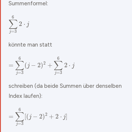
Summenformel:
∑
j
=
3
6
2
⋅
j
könnte man statt
=
∑
j
=
3
6
(
j
−
2
)
2
+
∑
j
=
3
6
2
⋅
j
schreiben (da beide Summen über denselben
Index laufen):
=
∑
j
=
3
6
[
(
j
−
2
)
2
+
2
⋅
j
]