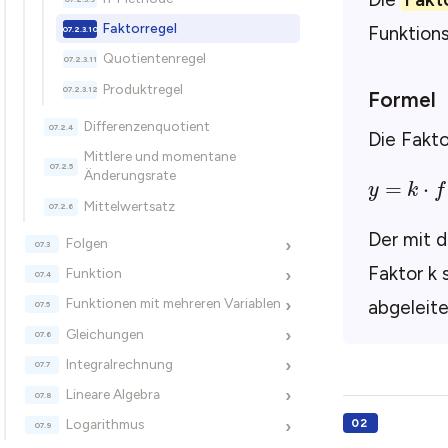
Faktorregel
Funktions
Quotientenregel
Produktregel
Formel
Differenzenquotient
Die Fakto
Mittlere und momentane
Änderungsrate
Mittelwertsatz
Der mit d
Folgen
›
Faktor k 
Funktion
›
Funktionen mit mehreren Variablen
abgeleite
›
Gleichungen
›
Integralrechnung
›
Lineare Algebra
›
Logarithmus
›