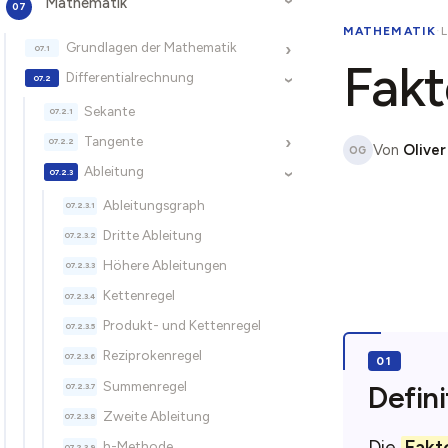
Mathematik
›
MATHEMATIK
·
Grundlagen der Mathematik
›
Fakt
Differentialrechnung
›
Sekante
Tangente
›
Von
Oliver
OG
Ableitung
›
Ableitungsgraph
Dritte Ableitung
Höhere Ableitungen
Kettenregel
Produkt- und Kettenregel
Reziprokenregel
Summenregel
Defini
Zweite Ableitung
Die
Fakt
h-Methode