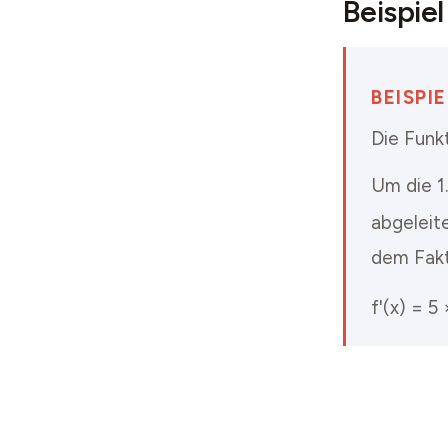
Beispiel
BEISPI
Die Funkt
Um die 1
abgeleite
dem Fakto
f'(x) = 5