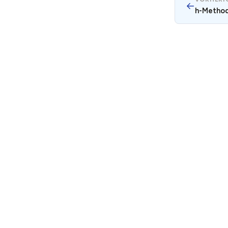
←
h-Metho