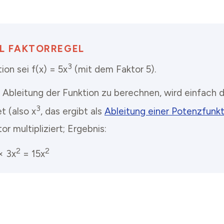
EL FAKTORREGEL
3
ion sei f(x) = 5x
(mit dem Faktor 5).
. Ableitung der Funktion zu berechnen, wird einfach 
3
t (also x
, das ergibt als
Ableitung einer Potenzfunkt
r multipliziert; Ergebnis:
2
2
 × 3x
= 15x