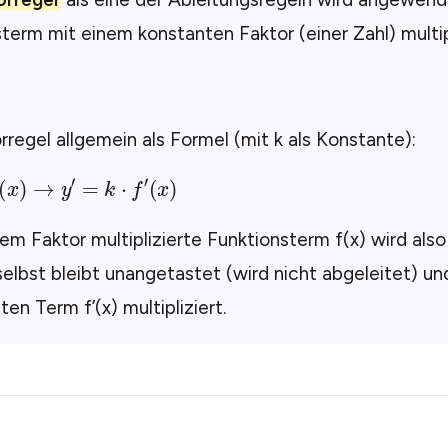
term mit einem konstanten Faktor (einer Zahl) multipli
rregel allgemein als Formel (mit k als Konstante):
y
=
k
⋅
f
(
x
)
→
y
′
=
k
⋅
f
′
(
x
)
em Faktor multiplizierte Funktionsterm f(x) wird also
selbst bleibt unangetastet (wird nicht abgeleitet) u
ten Term f’(x) multipliziert.