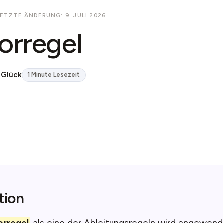
LETZTE ÄNDERUNG: 9. JULI 2026
orregel
 Glück
1 Minute Lesezeit
tion
orregel
als eine der Ableitungsregeln wird angewend