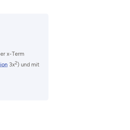
der x-Term
2
ion
3x
) und mit