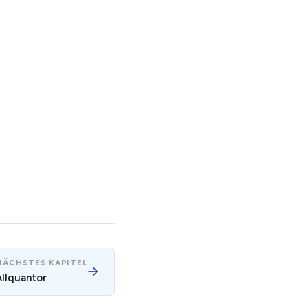
NÄCHSTES KAPITEL
→
Allquantor