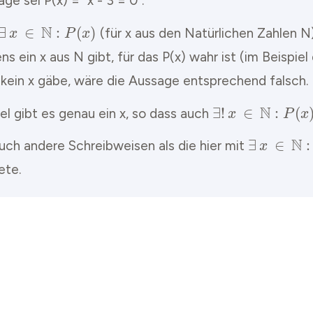
ge sei P(x) = "x - 3 = 0".
∃
x
∈
N
:
P
(
x
)
(für x aus den Natürlichen Zahlen N
s ein x aus N gibt, für das P(x) wahr ist (im Beispiel 
kein x gäbe, wäre die Aussage entsprechend falsch.
∃
!
x
∈
N
:
P
(
x
)
el gibt es genau ein x, so dass auch
∃
x
∈
N
:
P
(
auch andere Schreibweisen als die hier mit
ete.