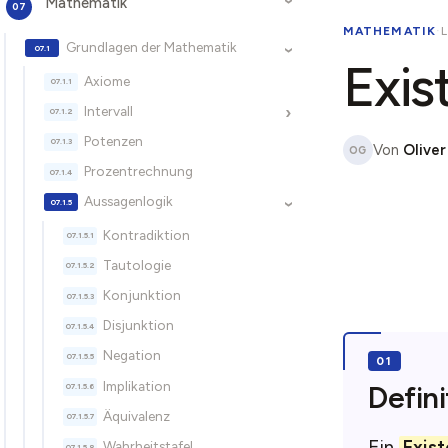
Mathematik
›
MATHEMATIK
·
Grundlagen der Mathematik
›
Exis
Axiome
Intervall
›
Potenzen
Von
Oliver
OG
Prozentrechnung
Aussagenlogik
›
Kontradiktion
Tautologie
Konjunktion
Disjunktion
Negation
Implikation
Defini
Äquivalenz
Ein
Exis
Wahrheitstafel