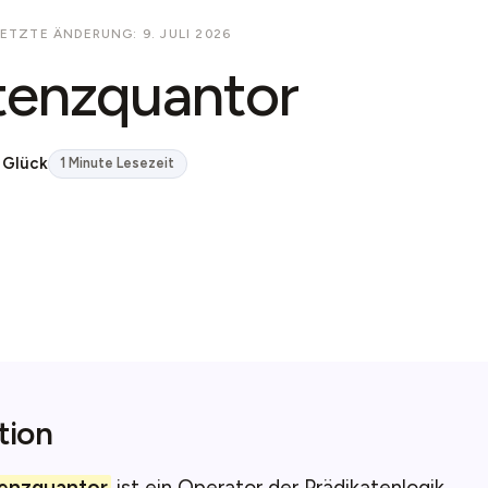
LETZTE ÄNDERUNG: 9. JULI 2026
tenzquantor
 Glück
1 Minute Lesezeit
tion
tenzquantor
ist ein Operator der Prädikatenlogik.