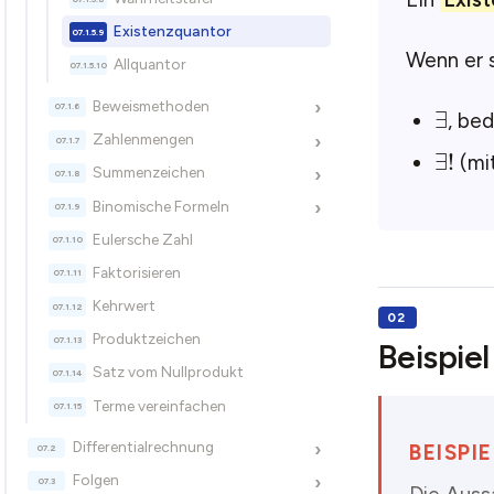
Existenzquantor
Wenn er 
Allquantor
∃
Beweismethoden
›
, bed
Zahlenmengen
›
∃
!
(mit
Summenzeichen
›
Binomische Formeln
›
Eulersche Zahl
Faktorisieren
Kehrwert
Produktzeichen
Beispiel
Satz vom Nullprodukt
Terme vereinfachen
Differentialrechnung
›
BEISPIE
Folgen
›