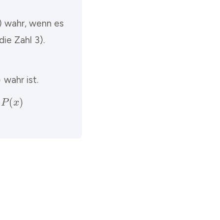
) wahr, wenn es
die Zahl 3).
wahr ist.
x
)