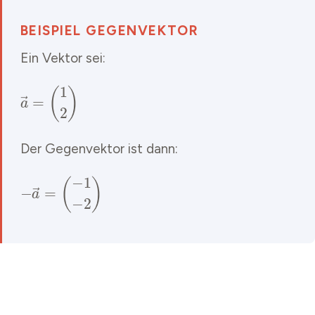
BEISPIEL GEGENVEKTOR
Ein Vektor sei:
a
→
=
(
1
2
)
Der Gegenvektor ist dann:
−
a
→
=
(
−
1
−
2
)