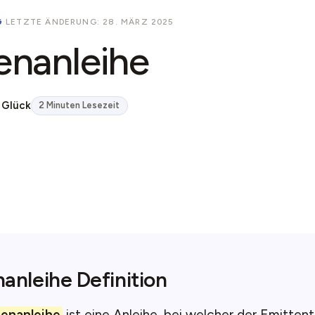
G
·
LETZTE ÄNDERUNG: 28. MÄRZ 2025
enanleihe
 Glück
2 Minuten Lesezeit
anleihe Definition
ienanleihe
ist eine Anleihe, bei welcher der Emittent