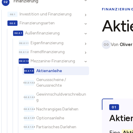
Finanzierung
›
FINANZIERUN
Investition und Finanzierung
›
Akti
Finanzierungsarten
›
Außenfinanzierung
›
Eigenfinanzierung
›
Von
Oliver
OG
Fremdfinanzierung
›
Mezzanine-Finanzierung
›
Aktienanleihe
Genussscheine /
Genussrechte
Gewinnschuldverschreibun
g
Nachrangiges Darlehen
Aktien
Optionsanleihe
Partiarisches Darlehen
Eine
Akt