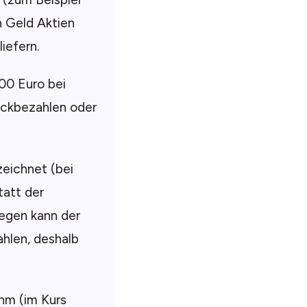
n Geld Aktien
iefern.
000 Euro bei
ückbezahlen oder
eichnet (bei
tatt der
gegen kann der
hlen, deshalb
ihm (im Kurs