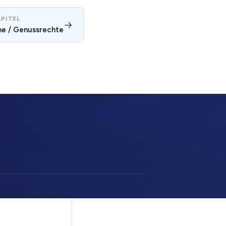
PITEL
→
ne / Genussrechte