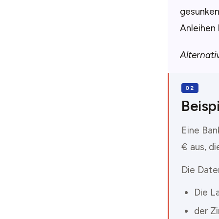
gesunken
Anleihen 
Alternati
Beisp
Eine Ban
€ aus, d
Die Date
Die La
der Z