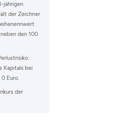
1-jährigen
hält der Zeichner
nleihenennwert
 (neben den 100
erlustrisiko
s Kapitals bei
 0 Euro.
enkurs der