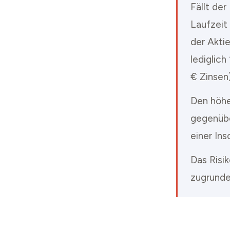
Fällt de
Laufzeit 
der Akti
lediglic
€ Zinsen)
Den höher
gegenüber
einer In
Das Risi
zugrunde