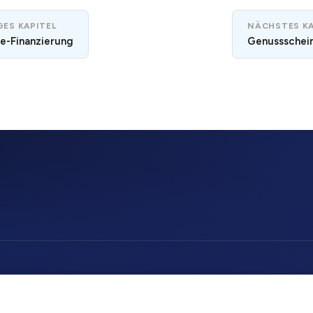
ES KAPITEL
NÄCHSTES KA
e-Finanzierung
Genussschei