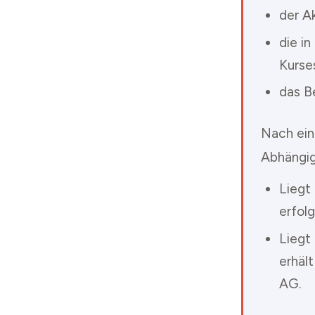
der Ak
die in
Kurses
das Be
Nach ein
Abhängig
Liegt 
erfol
Liegt 
erhäl
AG.