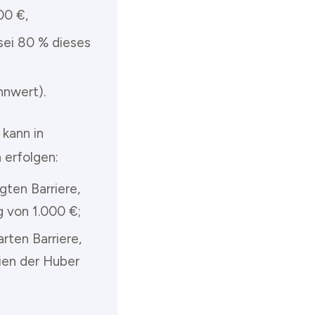
00 €,
 sei 80 % dieses
nnwert).
 kann in
 erfolgen:
gten Barriere,
 von 1.000 €;
rten Barriere,
ien der Huber