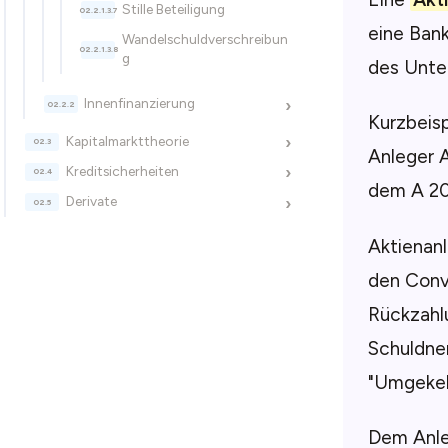
Stille Beteiligung
eine Bank
Wandelschuldverschreibun
g
des Unter
Innenfinanzierung
›
Kurzbeisp
Kapitalmarkttheorie
›
Anleger 
Kreditsicherheiten
›
dem A 20
Derivate
›
Aktienan
den Conve
Rückzahlu
Schuldne
"Umgekeh
Dem Anlei