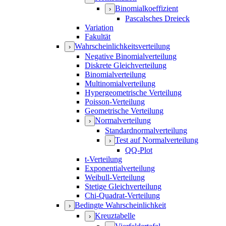
Binomialkoeffizient
›
Pascalsches Dreieck
Variation
Fakultät
Wahrscheinlichkeitsverteilung
›
Negative Binomialverteilung
Diskrete Gleichverteilung
Binomialverteilung
Multinomialverteilung
Hypergeometrische Verteilung
Poisson-Verteilung
Geometrische Verteilung
Normalverteilung
›
Standardnormalverteilung
Test auf Normalverteilung
›
QQ-Plot
t-Verteilung
Exponentialverteilung
Weibull-Verteilung
Stetige Gleichverteilung
Chi-Quadrat-Verteilung
Bedingte Wahrscheinlichkeit
›
Kreuztabelle
›