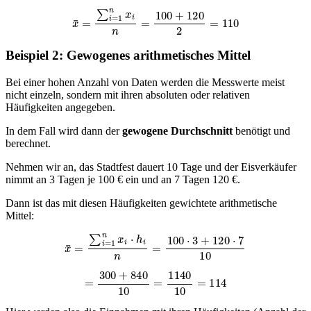
x
¯
=
∑
i
=
1
n
x
i
n
=
100
+
120
2
=
110
Beispiel 2: Gewogenes arithmetisches Mittel
Bei einer hohen Anzahl von Daten werden die Messwerte meist
nicht einzeln, sondern mit ihren absoluten oder relativen
Häufigkeiten angegeben.
In dem Fall wird dann der
gewogene Durchschnitt
benötigt und
berechnet.
Nehmen wir an, das Stadtfest dauert 10 Tage und der Eisverkäufer
nimmt an 3 Tagen je 100 € ein und an 7 Tagen 120 €.
Dann ist das mit diesen Häufigkeiten gewichtete arithmetische
Mittel:
x
¯
=
∑
i
=
1
n
x
i
⋅
h
i
n
=
100
⋅
3
+
120
⋅
7
10
=
300
+
840
10
=
1140
10
=
114