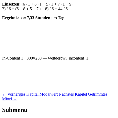
Einsetzen:
(6 · 1 + 8 · 1 + 5 · 1 + 7 · 1 + 9 ·
2) / 6 = (6 + 8 + 5 + 7 + 18) / 6 = 44 / 6
Ergebnis:
x̅
≈
7,33 Stunden
pro Tag.
In-Content 1 · 300×250 — weltderbwl_incontent_1
←
Vorheriges Kapitel
Modalwert
Nächstes Kapitel
Getrimmtes
Mittel
→
Submenu