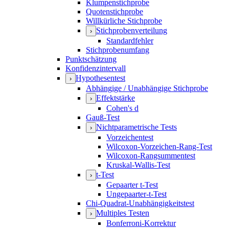
Klumpenstichprobe
Quotenstichprobe
Willkürliche Stichprobe
Stichprobenverteilung
›
Standardfehler
Stichprobenumfang
Punktschätzung
Konfidenzintervall
Hypothesentest
›
Abhängige / Unabhängige Stichprobe
Effektstärke
›
Cohen's d
Gauß-Test
Nichtparametrische Tests
›
Vorzeichentest
Wilcoxon-Vorzeichen-Rang-Test
Wilcoxon-Rangsummentest
Kruskal-Wallis-Test
t-Test
›
Gepaarter t-Test
Ungepaarter-t-Test
Chi-Quadrat-Unabhängigkeitstest
Multiples Testen
›
Bonferroni-Korrektur