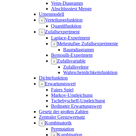
Venn-Diagramm
Abschlusstest Menge
Urnenmodell
Verteilungsfunktion
›
Quantilfunktion
Zufallsexperiment
›
Laplace-Experiment
Mehrstufige Zufallsexperimente
›
Baumdiagramm
Bernoulli-Experiment
Zufallsvariable
›
Zufallsvektor
Wahrscheinlichkeitsfunktion
Dichtefunktion
Erwartungswert
›
Faires Spiel
Markov-Ungleichung
Tschebyscheff-Ungleichung
Bedingter Erwartungswert
Gesetz der großen Zahlen
Zentraler Grenzwertsatz
Kombinatorik
›
Permutation
Kombination
›