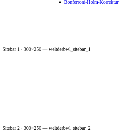
Bonferroni-Holm-Korrektur
Sitebar 1 · 300×250 — weltderbwl_sitebar_1
Sitebar 2 · 300×250 — weltderbwl_sitebar_2