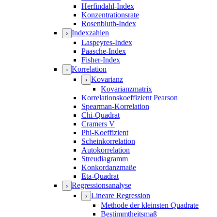
Herfindahl-Index
Konzentrationsrate
Rosenbluth-Index
Indexzahlen
›
Laspeyres-Index
Paasche-Index
Fisher-Index
Korrelation
›
Kovarianz
›
Kovarianzmatrix
Korrelationskoeffizient Pearson
Spearman-Korrelation
Chi-Quadrat
Cramers V
Phi-Koeffizient
Scheinkorrelation
Autokorrelation
Streudiagramm
Konkordanzmaße
Eta-Quadrat
Regressionsanalyse
›
Lineare Regression
›
Methode der kleinsten Quadrate
Bestimmtheitsmaß