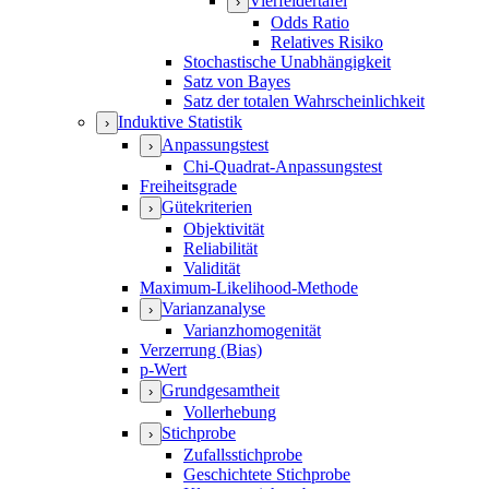
Vierfeldertafel
›
Odds Ratio
Relatives Risiko
Stochastische Unabhängigkeit
Satz von Bayes
Satz der totalen Wahrscheinlichkeit
Induktive Statistik
›
Anpassungstest
›
Chi-Quadrat-Anpassungstest
Freiheitsgrade
Gütekriterien
›
Objektivität
Reliabilität
Validität
Maximum-Likelihood-Methode
Varianzanalyse
›
Varianzhomogenität
Verzerrung (Bias)
p-Wert
Grundgesamtheit
›
Vollerhebung
Stichprobe
›
Zufallsstichprobe
Geschichtete Stichprobe