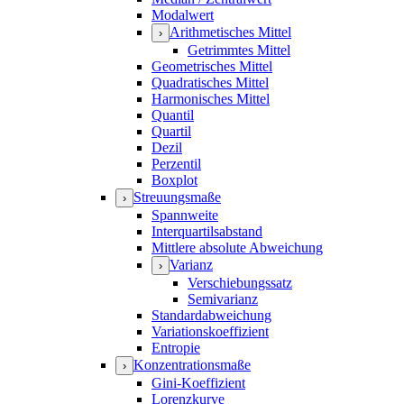
Modalwert
Arithmetisches Mittel
›
Getrimmtes Mittel
Geometrisches Mittel
Quadratisches Mittel
Harmonisches Mittel
Quantil
Quartil
Dezil
Perzentil
Boxplot
Streuungsmaße
›
Spannweite
Interquartilsabstand
Mittlere absolute Abweichung
Varianz
›
Verschiebungssatz
Semivarianz
Standardabweichung
Variationskoeffizient
Entropie
Konzentrationsmaße
›
Gini-Koeffizient
Lorenzkurve