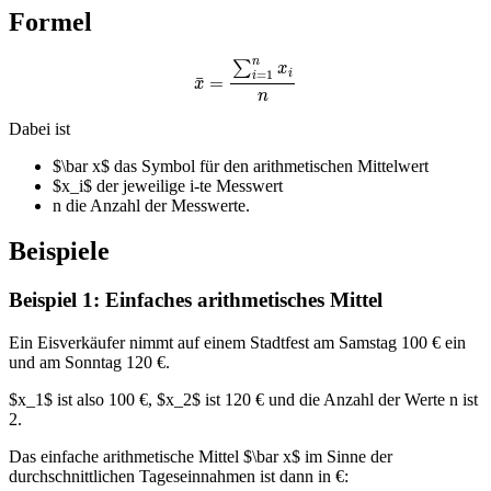
Formel
x
¯
=
∑
i
=
1
n
x
i
n
Dabei ist
$\bar x$ das Symbol für den arithmetischen Mittelwert
$x_i$ der jeweilige i-te Messwert
n die Anzahl der Messwerte.
Beispiele
Beispiel 1: Einfaches arithmetisches Mittel
Ein Eisverkäufer nimmt auf einem Stadtfest am Samstag 100 € ein
und am Sonntag 120 €.
$x_1$ ist also 100 €, $x_2$ ist 120 € und die Anzahl der Werte n ist
2.
Das einfache arithmetische Mittel $\bar x$ im Sinne der
durchschnittlichen Tageseinnahmen ist dann in €: