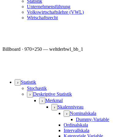
Statistik
Unternehmensführung
Volkswirtschaftslehre (VWL)
Wirtschaftsrecht
Billboard · 970×250 — weltderbwl_bb_1
Statistik
›
Stochastik
Deskriptive Statistik
›
Merkmal
›
Skalenniveau
›
Nominalskala
›
Dummy-Variable
Ordinalskala
Intervallskala
Kategoriale Variable