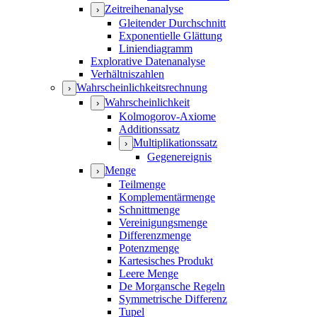
Zeitreihenanalyse
›
Gleitender Durchschnitt
Exponentielle Glättung
Liniendiagramm
Explorative Datenanalyse
Verhältniszahlen
Wahrscheinlichkeitsrechnung
›
Wahrscheinlichkeit
›
Kolmogorov-Axiome
Additionssatz
Multiplikationssatz
›
Gegenereignis
Menge
›
Teilmenge
Komplementärmenge
Schnittmenge
Vereinigungsmenge
Differenzmenge
Potenzmenge
Kartesisches Produkt
Leere Menge
De Morgansche Regeln
Symmetrische Differenz
Tupel