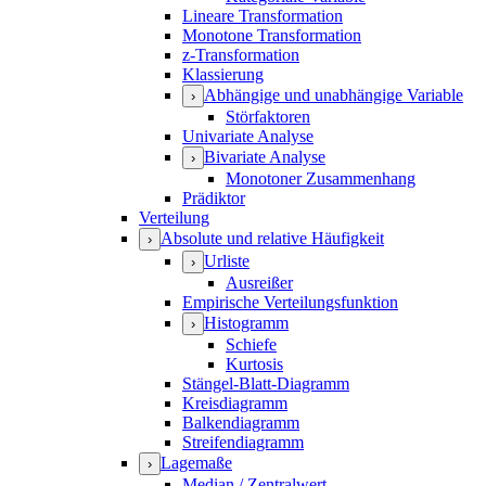
Lineare Transformation
Monotone Transformation
z-Transformation
Klassierung
Abhängige und unabhängige Variable
›
Störfaktoren
Univariate Analyse
Bivariate Analyse
›
Monotoner Zusammenhang
Prädiktor
Verteilung
Absolute und relative Häufigkeit
›
Urliste
›
Ausreißer
Empirische Verteilungsfunktion
Histogramm
›
Schiefe
Kurtosis
Stängel-Blatt-Diagramm
Kreisdiagramm
Balkendiagramm
Streifendiagramm
Lagemaße
›
Median / Zentralwert