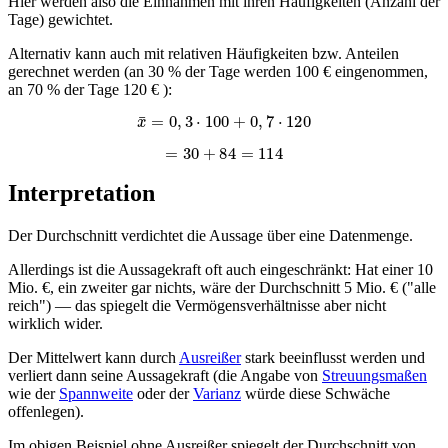
Hier werden also die Einnahmen mit ihren Häufigkeiten (Anzahl der
Tage) gewichtet.
Alternativ kann auch mit relativen Häufigkeiten bzw. Anteilen
gerechnet werden (an 30 % der Tage werden 100 € eingenommen,
an 70 % der Tage 120 € ):
x
¯
=
0
,
3
⋅
100
+
0
,
7
⋅
120
=
30
+
84
=
114
Interpretation
Der Durchschnitt verdichtet die Aussage über eine Datenmenge.
Allerdings ist die Aussagekraft oft auch eingeschränkt: Hat einer 10
Mio. €, ein zweiter gar nichts, wäre der Durchschnitt 5 Mio. € ("alle
reich") — das spiegelt die Vermögensverhältnisse aber nicht
wirklich wider.
Der Mittelwert kann durch
Ausreißer
stark beeinflusst werden und
verliert dann seine Aussagekraft (die Angabe von
Streuungsmaßen
wie der
Spannweite
oder der
Varianz
würde diese Schwäche
offenlegen).
Im obigen Beispiel ohne Ausreißer spiegelt der Durchschnitt von