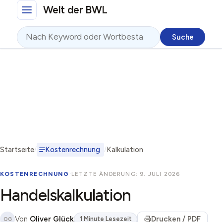
Direkt zum Inhalt
Welt der BWL
Suche
Startseite
Kostenrechnung
Kalkulation
KOSTENRECHNUNG
·
LETZTE ÄNDERUNG: 9. JULI 2026
Handelskalkulation
Von
Oliver Glück
Drucken / PDF
1 Minute Lesezeit
OG