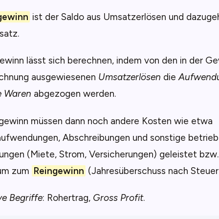
gewinn
ist der Saldo aus Umsatzerlösen und dazug
satz.
ewinn lässt sich berechnen, indem von den in der G
echnung ausgewiesenen
Umsatzerlösen
die
Aufwendu
e Waren
abgezogen werden.
ewinn müssen dann noch andere Kosten wie etwa
aufwendungen, Abschreibungen und sonstige betrieb
ngen (Miete, Strom, Versicherungen) geleistet bzw
 um zum
Reingewinn
(Jahresüberschuss nach Steuern
ve Begriffe
: Rohertrag,
Gross Profit
.