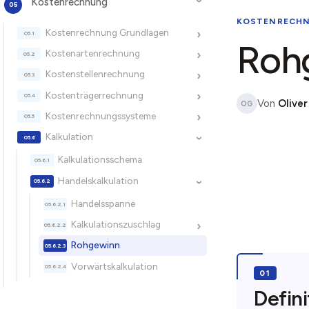
Kostenrechnung
›
KOSTENRECH
Kostenrechnung Grundlagen
›
Roh
Kostenartenrechnung
›
Kostenstellenrechnung
›
Kostenträgerrechnung
›
Von
Oliver
OG
Kostenrechnungssysteme
›
Kalkulation
›
Kalkulationsschema
Handelskalkulation
›
Handelsspanne
Kalkulationszuschlag
›
Rohgewinn
Vorwärtskalkulation
Defini