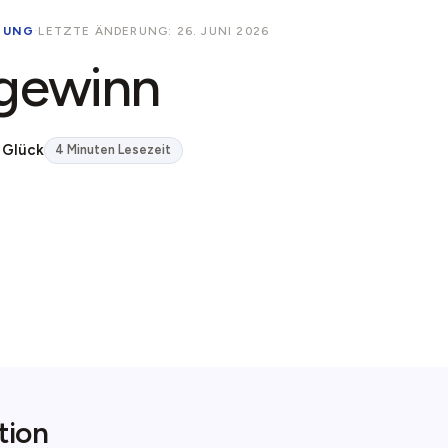
NUNG
·
LETZTE ÄNDERUNG: 26. JUNI 2026
gewinn
 Glück
4 Minuten Lesezeit
tion