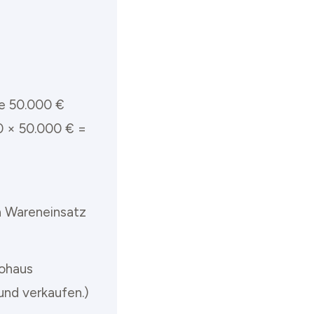
je 50.000 €
0 × 50.000 € =
en Wareneinsatz
tohaus
und verkaufen.)