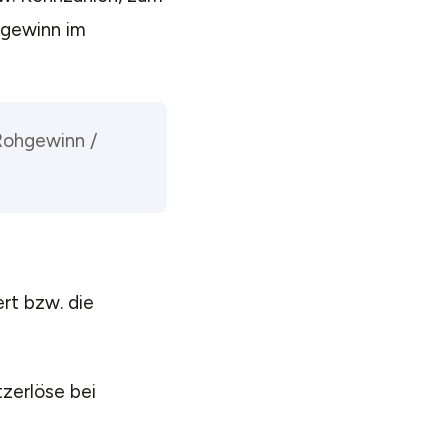
hgewinn im
Rohgewinn /
rt bzw. die
zerlöse bei