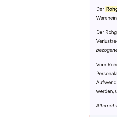
Der
Roh
Warenein
Der Rohg
Verlustr
bezogen
Vom Rohg
Personal
Aufwendu
werden,
Alternati