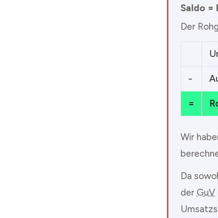
Saldo =
Der Rohg
U
-
A
=
R
Wir habe
berechnet
Da sowoh
der
GuV
Umsatzst