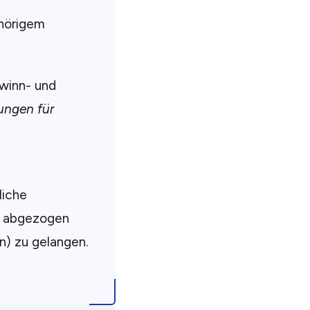
ehörigem
ewinn- und
ngen für
liche
. abgezogen
) zu gelangen.