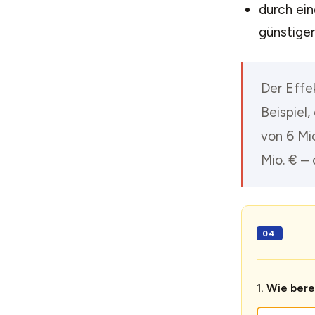
durch ei
günstiger
Der Effe
Beispiel
von 6 Mio
Mio. € –
Wie bere