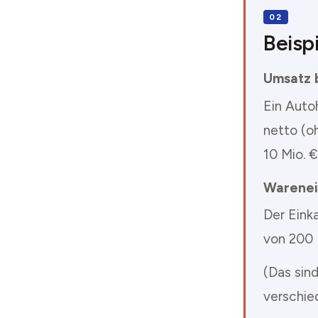
Beisp
Umsatz 
Ein Auto
netto (o
10 Mio. €
Warenei
Der Eink
von 200 
(Das sind
verschie