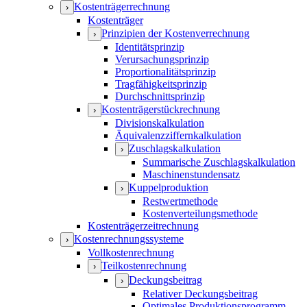
Kostenträgerrechnung
›
Kostenträger
Prinzipien der Kostenverrechnung
›
Identitätsprinzip
Verursachungsprinzip
Proportionalitätsprinzip
Tragfähigkeitsprinzip
Durchschnittsprinzip
Kostenträgerstückrechnung
›
Divisionskalkulation
Äquivalenzziffernkalkulation
Zuschlagskalkulation
›
Summarische Zuschlagskalkulation
Maschinenstundensatz
Kuppelproduktion
›
Restwertmethode
Kostenverteilungsmethode
Kostenträgerzeitrechnung
Kostenrechnungssysteme
›
Vollkostenrechnung
Teilkostenrechnung
›
Deckungsbeitrag
›
Relativer Deckungsbeitrag
Optimales Produktionsprogramm