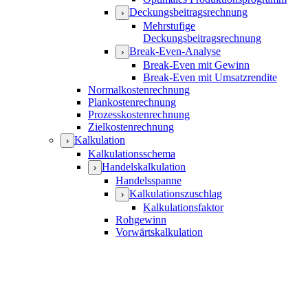
Deckungsbeitragsrechnung
›
Mehrstufige
Deckungsbeitragsrechnung
Break-Even-Analyse
›
Break-Even mit Gewinn
Break-Even mit Umsatzrendite
Normalkostenrechnung
Plankostenrechnung
Prozesskostenrechnung
Zielkostenrechnung
Kalkulation
›
Kalkulationsschema
Handelskalkulation
›
Handelsspanne
Kalkulationszuschlag
›
Kalkulationsfaktor
Rohgewinn
Vorwärtskalkulation