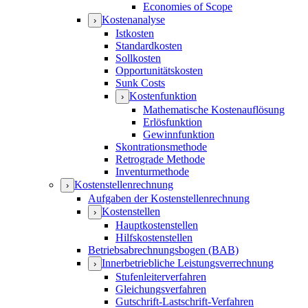
Economies of Scope
Kostenanalyse
›
Istkosten
Standardkosten
Sollkosten
Opportunitätskosten
Sunk Costs
Kostenfunktion
›
Mathematische Kostenauflösung
Erlösfunktion
Gewinnfunktion
Skontrationsmethode
Retrograde Methode
Inventurmethode
Kostenstellenrechnung
›
Aufgaben der Kostenstellenrechnung
Kostenstellen
›
Hauptkostenstellen
Hilfskostenstellen
Betriebsabrechnungsbogen (BAB)
Innerbetriebliche Leistungsverrechnung
›
Stufenleiterverfahren
Gleichungsverfahren
Gutschrift-Lastschrift-Verfahren