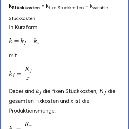
k
= k
+ k
Stückkosten
fixe Stückkosten
variable
Stückkosten
In Kurzform:
k
=
k
f
+
k
v
mit
k
f
=
K
f
x
k
f
K
f
Dabei sind
die fixen Stückkosten,
die
gesamten Fixkosten und x ist die
Produktionsmenge.
k
v
=
K
v
x