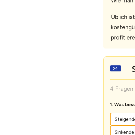
Wie man a
Üblich i
kostengü
profitiere
4 Fragen 
Was besc
Steigend
Sinkende