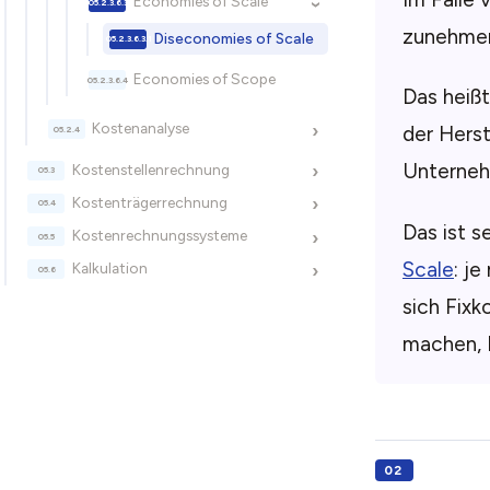
Economies of Scale
›
zunehmen
Diseconomies of Scale
Economies of Scope
Das heißt
Kostenanalyse
›
der Herst
Unterneh
Kostenstellenrechnung
›
Kostenträgerrechnung
›
Das ist s
Kostenrechnungssysteme
›
Scale
: j
Kalkulation
›
sich Fixk
machen, 