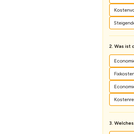
Kostenvor
Steigend
Was ist 
Economi
Fixkoste
Economie
Kostenr
Welches 