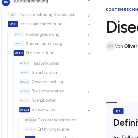
Kostenrechnung
›
KOSTENRECH
Kostenrechnung Grundlagen
›
Dise
Kostenartenrechnung
›
Kostengliederung
›
Kostenabgrenzung
›
Von
Oliver
OG
Preisermittlung
›
Herstellkosten
Selbstkosten
Gewinnzuschlag
Preisuntergrenze
›
Grenzkosten
Stückkosten
›
Defini
Fixkostendegression
Erfahrungskurve
Im Falle