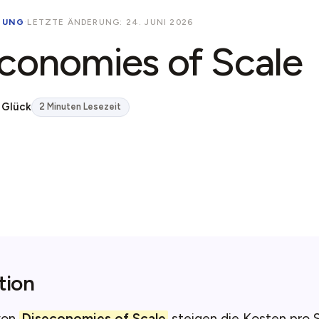
NUNG
·
LETZTE ÄNDERUNG: 24. JUNI 2026
conomies of Scale
 Glück
2 Minuten Lesezeit
tion
 von
Diseconomies of Scale
steigen die Kosten pro 