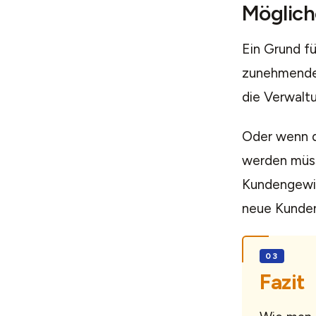
Möglic
Ein Grund f
zunehmender
die Verwaltu
Oder wenn d
werden müss
Kundengewin
neue Kunden
Fazit