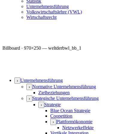
Statistik
Unternehmensführung
Volkswirtschaftslehre (VWL)
Wirtschaftsrecht
Billboard · 970×250 — weltderbwl_bb_1
Unternehmensführung
›
Normative Unternehmensführung
›
Zielbeziehungen
Strategische Unternehmensführung
›
Strategie
›
Blue Ocean Strategie
Coopetition
Plattformökonomie
›
Netzwerkeffekte
Vertikale Integration