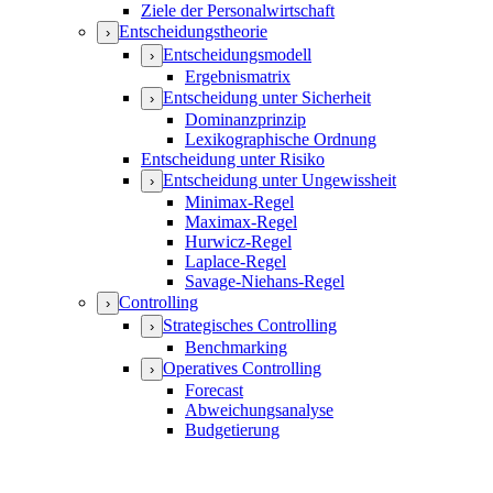
Ziele der Personalwirtschaft
Entscheidungstheorie
›
Entscheidungsmodell
›
Ergebnismatrix
Entscheidung unter Sicherheit
›
Dominanzprinzip
Lexikographische Ordnung
Entscheidung unter Risiko
Entscheidung unter Ungewissheit
›
Minimax-Regel
Maximax-Regel
Hurwicz-Regel
Laplace-Regel
Savage-Niehans-Regel
Controlling
›
Strategisches Controlling
›
Benchmarking
Operatives Controlling
›
Forecast
Abweichungsanalyse
Budgetierung