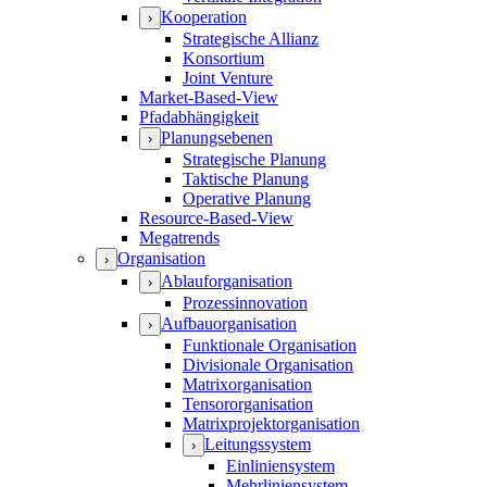
Kooperation
›
Strategische Allianz
Konsortium
Joint Venture
Market-Based-View
Pfadabhängigkeit
Planungsebenen
›
Strategische Planung
Taktische Planung
Operative Planung
Resource-Based-View
Megatrends
Organisation
›
Ablauforganisation
›
Prozessinnovation
Aufbauorganisation
›
Funktionale Organisation
Divisionale Organisation
Matrixorganisation
Tensororganisation
Matrixprojektorganisation
Leitungssystem
›
Einliniensystem
Mehrliniensystem