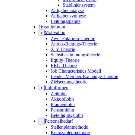
Stabliniensystem
Aufgabenanalyse
Aufgabensynthese
Leitungsspanne
Organigramm
Motivation
›
Zwei-Faktoren-Theorie
Anreiz-Beitrags-Theorie
X-Y-Theorie
Selbstbestimmungstheorie
Equity-Theorie
ERG-Theorie
Job Characteristics Modell
Leader-Member-Exchange-Theorie
Zielsetzungstheorie
Lohnformen
›
Zeitlohn
Akkordlohn
Prämienlohn
Pensumlohn
Beteiligungslohn
Personalbedarf
›
Stellenplanmethode
Kennzahlenmethode