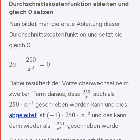
Durchschnittskostenfunktion ableiten und
gleich 0 setzen
Nun bildet man die erste Ableitung dieser
Durchschnittskostenfunktion und setzt sie
gleich 0:
2
x
−
250
x
2
=
0
Dabei resultiert der Vorzeichenwechsel beim
250
x
zweiten Term daraus, dass
auch als
250
⋅
x
−
1
geschrieben werden kann und dies
(
−
1
)
⋅
250
⋅
x
−
2
abgeleitet
ist
und das kann
−
250
x
2
dann wieder als
geschrieben werden.