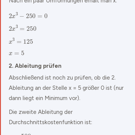
Nach ein paar Umformungen erhält man x:
2
x
3
−
250
=
0
2
x
3
=
250
x
3
=
125
x
=
5
2. Ableitung prüfen
Abschließend ist noch zu prüfen, ob die 2.
Ableitung an der Stelle x = 5 größer 0 ist (nur
dann liegt ein Minimum vor).
Die zweite Ableitung der
Durchschnittskostenfunktion ist:
2
+
500
x
3