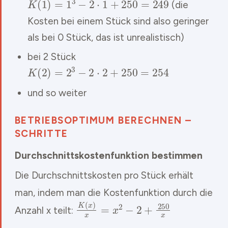
(die
Kosten bei einem Stück sind also geringer
als bei 0 Stück, das ist unrealistisch)
bei 2 Stück
K
(
2
)
=
2
3
−
2
⋅
2
+
250
=
254
und so weiter
BETRIEBSOPTIMUM BERECHNEN –
SCHRITTE
Durchschnittskostenfunktion bestimmen
Die Durchschnittskosten pro Stück erhält
man, indem man die Kostenfunktion durch die
K
(
x
)
x
=
x
2
−
2
+
250
x
Anzahl x teilt: