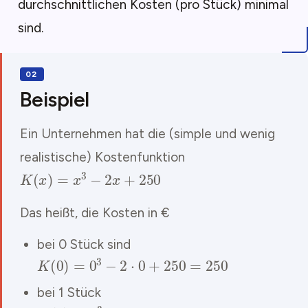
durchschnittlichen Kosten (pro Stück) minimal
sind.
Beispiel
Ein Unternehmen hat die (simple und wenig
realistische) Kostenfunktion
K
(
x
)
=
x
3
−
2
x
+
250
Das heißt, die Kosten in €
bei 0 Stück sind
K
(
0
)
=
0
3
−
2
⋅
0
+
250
=
250
bei 1 Stück
K
(
1
)
=
1
3
−
2
⋅
1
+
250
=
249