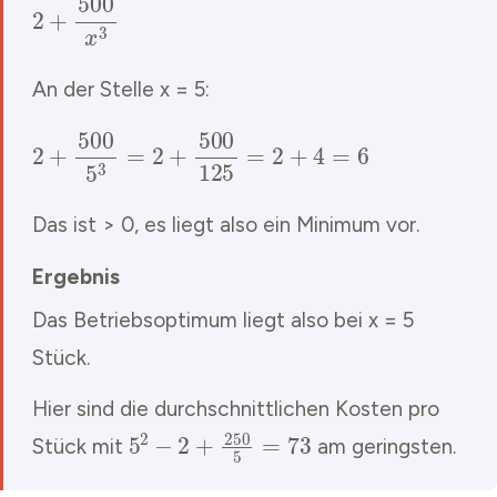
An der Stelle x = 5:
2
+
500
5
3
=
2
+
500
125
=
2
+
4
=
6
Das ist > 0, es liegt also ein Minimum vor.
Ergebnis
Das Betriebsoptimum liegt also bei x = 5
Stück.
Hier sind die durchschnittlichen Kosten pro
5
2
−
2
+
250
5
=
73
Stück mit
am geringsten.