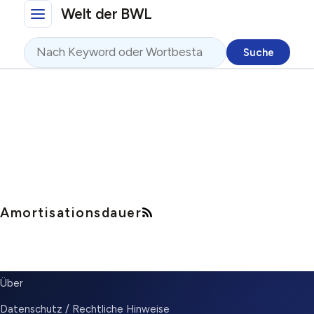
Direkt zum Inhalt
Welt der BWL
Suche
Amortisationsdauer
SUBMENU
Über
Datenschutz / Rechtliche Hinweise