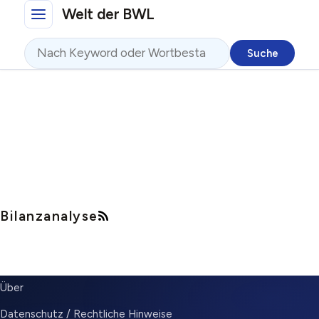
Direkt zum Inhalt
Welt der BWL
Suche
Bilanzanalyse
SUBMENU
Über
Datenschutz / Rechtliche Hinweise