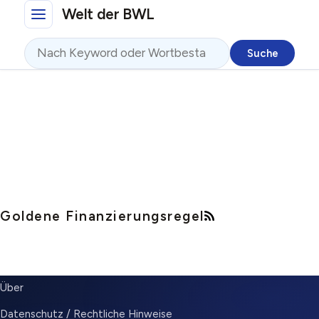
Direkt zum Inhalt
Welt der BWL
Suche
Goldene Finanzierungsregel
SUBMENU
Über
Datenschutz / Rechtliche Hinweise