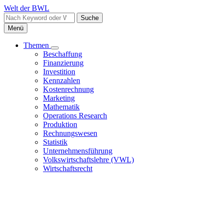
Direkt
Welt der BWL
zum
Suche
Inhalt
Menü
Themen
Unternavigation
Beschaffung
Haupt
von
Finanzierung
Themen
Investition
Kennzahlen
Kostenrechnung
Marketing
Mathematik
Operations Research
Produktion
Rechnungswesen
Statistik
Unternehmensführung
Volkswirtschaftslehre (VWL)
Wirtschaftsrecht