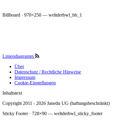
Billboard · 970×250 — weltderbwl_bb_1
Liniendiagramm
Über
Datenschutz / Rechtliche Hinweise
Submenu
Impressum
Cookie-Einstellungen
Inhaltstext
Copyright 2011 - 2026 Janedu UG (haftungsbeschränkt)
Sticky Footer · 728×90 — weltderbwl_sticky_footer