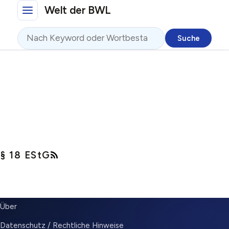
Direkt zum Inhalt
Welt der BWL
Suche
§ 18 EStG
SUBMENU
Über
Datenschutz / Rechtliche Hinweise