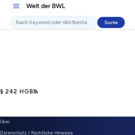
Direkt zum Inhalt
Welt der BWL
Suche
§ 242 HGB
SUBMENU
Über
Datenschutz / Rechtliche Hinweise