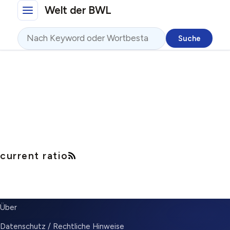
Direkt zum Inhalt
Welt der BWL
Suche
current ratio
SUBMENU
Über
Datenschutz / Rechtliche Hinweise