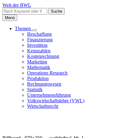
Direkt
Welt der BWL
zum
Suche
Inhalt
Menü
Themen
Unternavigation
Beschaffung
Haupt
von
Finanzierung
Themen
Investition
Kennzahlen
Kostenrechnung
Marketing
Mathematik
Operations Research
Produktion
Rechnungswesen
Statistik
Unternehmensführung
Volkswirtschaftslehre (VWL)
Wirtschaftsrecht
Billboard · 970×250 — weltderbwl_bb_1