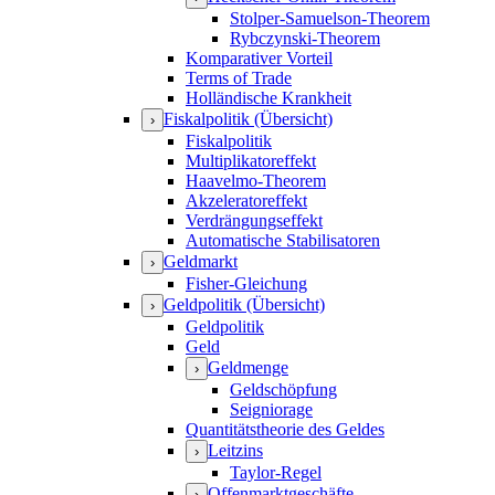
Stolper-Samuelson-Theorem
Rybczynski-Theorem
Komparativer Vorteil
Terms of Trade
Holländische Krankheit
Fiskalpolitik (Übersicht)
›
Fiskalpolitik
Multiplikatoreffekt
Haavelmo-Theorem
Akzeleratoreffekt
Verdrängungseffekt
Automatische Stabilisatoren
Geldmarkt
›
Fisher-Gleichung
Geldpolitik (Übersicht)
›
Geldpolitik
Geld
Geldmenge
›
Geldschöpfung
Seigniorage
Quantitätstheorie des Geldes
Leitzins
›
Taylor-Regel
Offenmarktgeschäfte
›