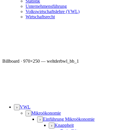
Statistik
Unternehmensführung
Volkswirtschaftslehre (VWL)
Wirtschaftsrecht
Billboard · 970×250 — weltderbwl_bb_1
VWL
›
Mikroökonomie
›
Einführung Mikroökonomie
›
Knappheit
›