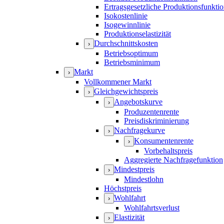
Ertragsgesetzliche Produktionsfunkti
Isokostenlinie
Isogewinnlinie
Produktionselastizität
Durchschnittskosten
›
Betriebsoptimum
Betriebsminimum
Markt
›
Vollkommener Markt
Gleichgewichtspreis
›
Angebotskurve
›
Produzentenrente
Preisdiskriminierung
Nachfragekurve
›
Konsumentenrente
›
Vorbehaltspreis
Aggregierte Nachfragefunktion
Mindestpreis
›
Mindestlohn
Höchstpreis
Wohlfahrt
›
Wohlfahrtsverlust
Elastizität
›