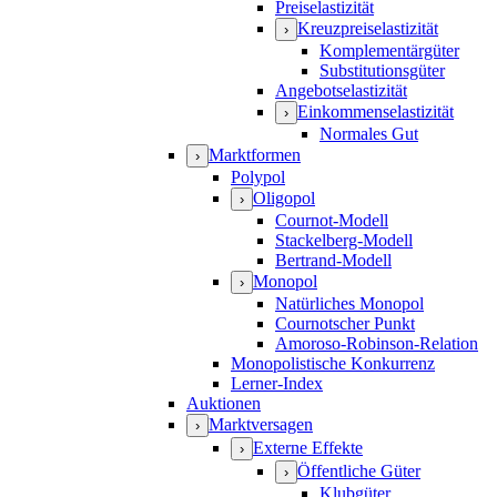
Preiselastizität
Kreuzpreiselastizität
›
Komplementärgüter
Substitutionsgüter
Angebotselastizität
Einkommenselastizität
›
Normales Gut
Marktformen
›
Polypol
Oligopol
›
Cournot-Modell
Stackelberg-Modell
Bertrand-Modell
Monopol
›
Natürliches Monopol
Cournotscher Punkt
Amoroso-Robinson-Relation
Monopolistische Konkurrenz
Lerner-Index
Auktionen
Marktversagen
›
Externe Effekte
›
Öffentliche Güter
›
Klubgüter