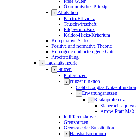
Freie Güter
Ökonomisches Prinzip
Allokation
›
Pareto-Effizienz
Tauschwirtschaft
Edgeworth-Box
Kaldor-Hicks-Kriterium
Komparative Statik
Positive und normative Theorie
Homogene und heterogene Güter
Arbeitsteilung
Haushaltstheorie
›
Nutzen
›
Präferenzen
Nutzenfunktion
›
Cobb-Douglas-Nutzenfunktion
Erwartungsnutzen
›
Risikopräferenz
›
Sicherheitsäquival
Arrow-Pratt-Maß
Indifferenzkurve
Grenznutzen
Grenzrate der Substitution
Haushaltsoptimum
›