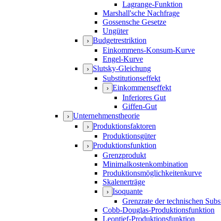
Lagrange-Funktion
Marshall'sche Nachfrage
Gossensche Gesetze
Ungüter
Budgetrestriktion
›
Einkommens-Konsum-Kurve
Engel-Kurve
Slutsky-Gleichung
›
Substitutionseffekt
Einkommenseffekt
›
Inferiores Gut
Giffen-Gut
Unternehmenstheorie
›
Produktionsfaktoren
›
Produktionsgüter
Produktionsfunktion
›
Grenzprodukt
Minimalkostenkombination
Produktionsmöglichkeitenkurve
Skalenerträge
Isoquante
›
Grenzrate der technischen Subst
Cobb-Douglas-Produktionsfunktion
Leontief-Produktionsfunktion