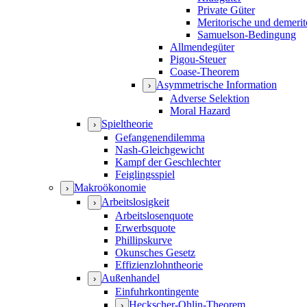
Private Güter
Meritorische und demerit
Samuelson-Bedingung
Allmendegüter
Pigou-Steuer
Coase-Theorem
Asymmetrische Information
›
Adverse Selektion
Moral Hazard
Spieltheorie
›
Gefangenendilemma
Nash-Gleichgewicht
Kampf der Geschlechter
Feiglingsspiel
Makroökonomie
›
Arbeitslosigkeit
›
Arbeitslosenquote
Erwerbsquote
Phillipskurve
Okunsches Gesetz
Effizienzlohntheorie
Außenhandel
›
Einfuhrkontingente
Heckscher-Ohlin-Theorem
›