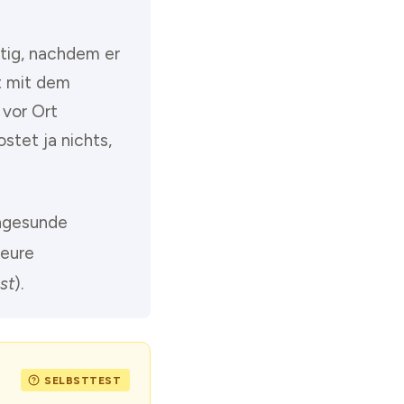
ötig, nachdem er
t mit dem
 vor Ort
stet ja nichts,
ungesunde
teure
st
).