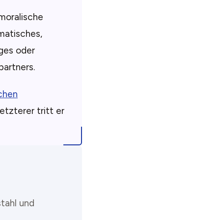
moralische
matisches,
iges oder
partners.
chen
tzterer tritt er
tahl und