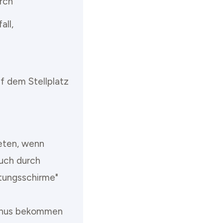
rch
ll,
f dem Stellplatz
eten, wenn
auch durch
tungsschirme"
Bonus bekommen