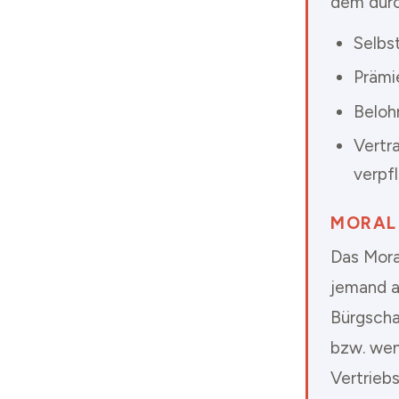
dem durc
Selbs
Prämi
Beloh
Vertr
verpfl
MORAL
Das Mora
jemand a
Bürgscha
bzw. wen
Vertrieb