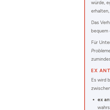
würde, e
erhalten
Das Verha
bequem o
Für Unte
Problem
zumindes
EX ANT
Es wird 
zwische
ex an
wahrsc