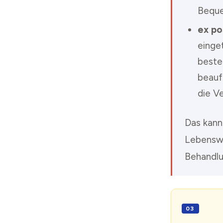
Beque
ex po
einge
besten
beauf
die Ve
Das kann
Lebenswe
Behandlu