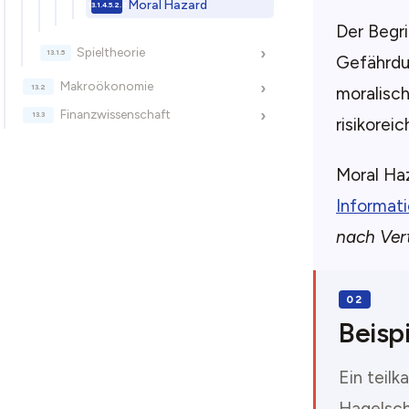
Moral Hazard
Der Begr
Spieltheorie
›
Gefährdun
Makroökonomie
›
moralisch
Finanzwissenschaft
›
risikorei
Moral Ha
Informat
nach Ver
Beispi
Ein teil
Hagelsch