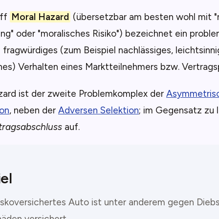
iff
Moral Hazard
(übersetzbar am besten wohl mit "
g" oder "moralisches Risiko") bezeichnet ein proble
 fragwürdiges (zum Beispiel nachlässiges, leichtsinn
ches) Verhalten eines Marktteilnehmers bzw. Vertrags
zard ist der zweite Problemkomplex der
Asymmetris
ion
, neben der
Adversen Selektion
; im Gegensatz zu le
tragsabschluss
auf.
el
kaskoversichertes Auto ist unter anderem gegen Diebs
äden versichert.