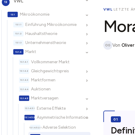
VWL
›
VWL
·
LETZTE ÄN
Mikroökonomie
›
Mora
Einführung Mikroökonomie
›
Haushaltstheorie
›
Unternehmenstheorie
›
Von
Oliver
OG
Markt
›
Vollkommener Markt
Gleichgewichtspreis
›
Marktformen
›
Auktionen
Marktversagen
›
Externe Effekte
›
Asymmetrische Information
›
Adverse Selektion
Defini