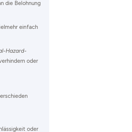
ann die Belohnung
vielmehr einfach
al-Hazard-
erhindern oder
terschieden
hlässigkeit oder