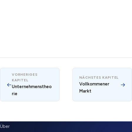
VORHERIGES
NÄCHSTES KAPITEL
KAPITEL
←
Vollkommener
→
Unternehmenstheo
Markt
rie
SUBMENU
Über