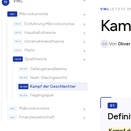
VWL
›
VWL
·
LETZTE ÄN
Mikroökonomie
›
Kamp
Einführung Mikroökonomie
›
Haushaltstheorie
›
Unternehmenstheorie
›
Von
Oliver
OG
Markt
›
Spieltheorie
›
Gefangenendilemma
Nash-Gleichgewicht
Kampf der Geschlechter
Feiglingsspiel
Makroökonomie
›
Defini
Finanzwissenschaft
›
Kampf d