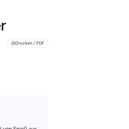
r
Drucken / PDF
t von Spiel) aus