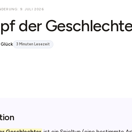
DERUNG: 9. JULI 2026
f der Geschlechte
 Glück
3 Minuten Lesezeit
tion
er Geschlechter
ist ein Spieltyp (eine bestimmte Ar