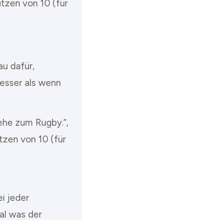
tzen von 10 (für
au dafür,
esser als wenn
ehe zum Rugby.“,
tzen von 10 (für
ei jeder
gal was der