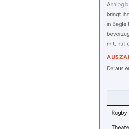
Analog b
bringt i
in Beglei
bevorzug
mit, hat
AUSZA
Daraus e
Rugby 
Theate