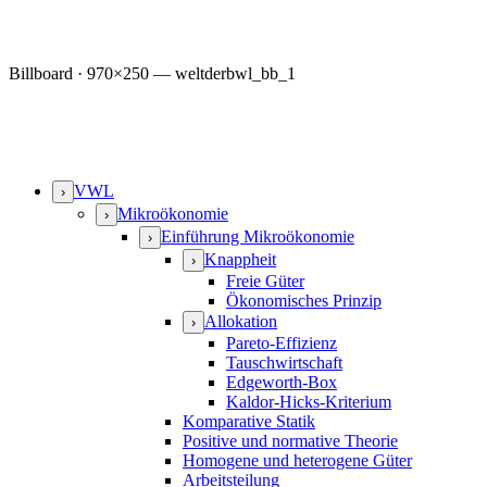
Billboard · 970×250 — weltderbwl_bb_1
VWL
›
Mikroökonomie
›
Einführung Mikroökonomie
›
Knappheit
›
Freie Güter
Ökonomisches Prinzip
Allokation
›
Pareto-Effizienz
Tauschwirtschaft
Edgeworth-Box
Kaldor-Hicks-Kriterium
Komparative Statik
Positive und normative Theorie
Homogene und heterogene Güter
Arbeitsteilung