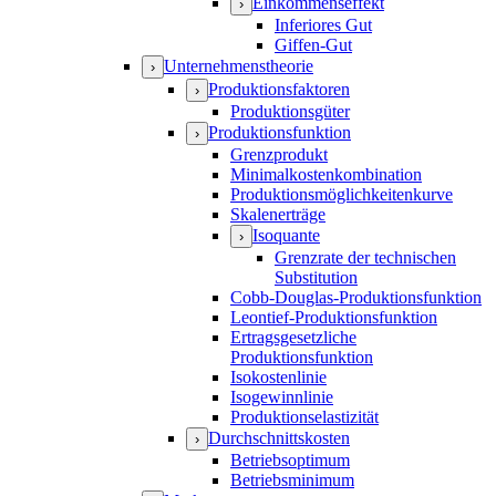
Einkommenseffekt
›
Inferiores Gut
Giffen-Gut
Unternehmenstheorie
›
Produktionsfaktoren
›
Produktionsgüter
Produktionsfunktion
›
Grenzprodukt
Minimalkostenkombination
Produktionsmöglichkeitenkurve
Skalenerträge
Isoquante
›
Grenzrate der technischen
Substitution
Cobb-Douglas-Produktionsfunktion
Leontief-Produktionsfunktion
Ertragsgesetzliche
Produktionsfunktion
Isokostenlinie
Isogewinnlinie
Produktionselastizität
Durchschnittskosten
›
Betriebsoptimum
Betriebsminimum