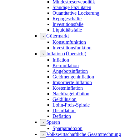
Mindestreservepolitik
Ständige Fazilitäten
Quantitative Lockerung
Repogeschäfte
Investitionsfalle
Liquiditätsfalle
Gütermarkt
›
Konsumfunktion
Investitionsfunktion
Inflation (Übersicht)
›
Inflation
Kerninflation
Angebotsinflation
Geldmengeninflation
Importierte Inflation
Kosteninflation
Nachfrageinflation
Geldillusion
Lohn-Preis-Spirale
Disinflation
Deflation
Sparen
›
Sparparadoxon
Volkswirtschaftliche Gesamtrechnung
›