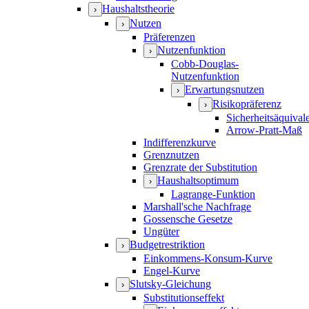
Haushaltstheorie
›
Nutzen
›
Präferenzen
Nutzenfunktion
›
Cobb-Douglas-
Nutzenfunktion
Erwartungsnutzen
›
Risikopräferenz
›
Sicherheitsäquival
Arrow-Pratt-Maß
Indifferenzkurve
Grenznutzen
Grenzrate der Substitution
Haushaltsoptimum
›
Lagrange-Funktion
Marshall'sche Nachfrage
Gossensche Gesetze
Ungüter
Budgetrestriktion
›
Einkommens-Konsum-Kurve
Engel-Kurve
Slutsky-Gleichung
›
Substitutionseffekt