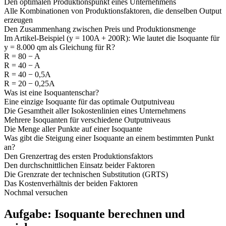
Den optimalen Produktionspunkt eines Unternehmens
Alle Kombinationen von Produktionsfaktoren, die denselben Output
erzeugen
Den Zusammenhang zwischen Preis und Produktionsmenge
Im Artikel-Beispiel (y = 100A + 200R): Wie lautet die Isoquante für
y = 8.000 qm als Gleichung für R?
R = 80 − A
R = 40 − A
R = 40 − 0,5A
R = 20 − 0,25A
Was ist eine Isoquantenschar?
Eine einzige Isoquante für das optimale Outputniveau
Die Gesamtheit aller Isokostenlinien eines Unternehmens
Mehrere Isoquanten für verschiedene Outputniveaus
Die Menge aller Punkte auf einer Isoquante
Was gibt die Steigung einer Isoquante an einem bestimmten Punkt
an?
Den Grenzertrag des ersten Produktionsfaktors
Den durchschnittlichen Einsatz beider Faktoren
Die Grenzrate der technischen Substitution (GRTS)
Das Kostenverhältnis der beiden Faktoren
Nochmal versuchen
Aufgabe: Isoquante berechnen und