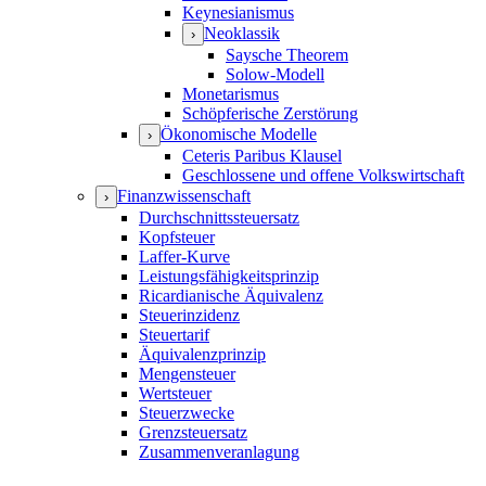
Keynesianismus
Neoklassik
›
Saysche Theorem
Solow-Modell
Monetarismus
Schöpferische Zerstörung
Ökonomische Modelle
›
Ceteris Paribus Klausel
Geschlossene und offene Volkswirtschaft
Finanzwissenschaft
›
Durchschnittssteuersatz
Kopfsteuer
Laffer-Kurve
Leistungsfähigkeitsprinzip
Ricardianische Äquivalenz
Steuerinzidenz
Steuertarif
Äquivalenzprinzip
Mengensteuer
Wertsteuer
Steuerzwecke
Grenzsteuersatz
Zusammenveranlagung