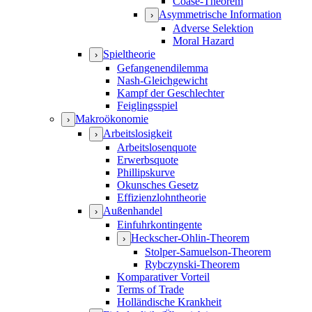
Coase-Theorem
Asymmetrische Information
›
Adverse Selektion
Moral Hazard
Spieltheorie
›
Gefangenendilemma
Nash-Gleichgewicht
Kampf der Geschlechter
Feiglingsspiel
Makroökonomie
›
Arbeitslosigkeit
›
Arbeitslosenquote
Erwerbsquote
Phillipskurve
Okunsches Gesetz
Effizienzlohntheorie
Außenhandel
›
Einfuhrkontingente
Heckscher-Ohlin-Theorem
›
Stolper-Samuelson-Theorem
Rybczynski-Theorem
Komparativer Vorteil
Terms of Trade
Holländische Krankheit