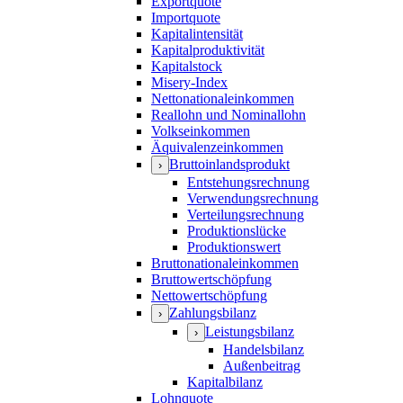
Exportquote
Importquote
Kapitalintensität
Kapitalproduktivität
Kapitalstock
Misery-Index
Nettonationaleinkommen
Reallohn und Nominallohn
Volkseinkommen
Äquivalenzeinkommen
Bruttoinlandsprodukt
›
Entstehungsrechnung
Verwendungsrechnung
Verteilungsrechnung
Produktionslücke
Produktionswert
Bruttonationaleinkommen
Bruttowertschöpfung
Nettowertschöpfung
Zahlungsbilanz
›
Leistungsbilanz
›
Handelsbilanz
Außenbeitrag
Kapitalbilanz
Lohnquote