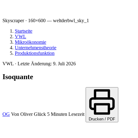
Skyscraper · 160×600 — weltderbwl_sky_1
Startseite
VWL
Mikroökonomie
Unternehmenstheorie
Produktionsfunktion
VWL
·
Letzte Änderung: 9. Juli 2026
Isoquante
OG
Von
Oliver Glück
5 Minuten Lesezeit
Drucken / PDF