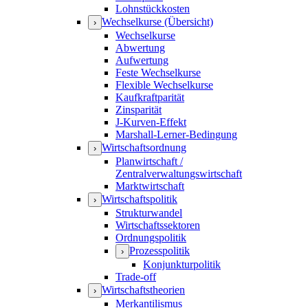
Lohnstückkosten
Wechselkurse (Übersicht)
›
Wechselkurse
Abwertung
Aufwertung
Feste Wechselkurse
Flexible Wechselkurse
Kaufkraftparität
Zinsparität
J-Kurven-Effekt
Marshall-Lerner-Bedingung
Wirtschaftsordnung
›
Planwirtschaft /
Zentralverwaltungswirtschaft
Marktwirtschaft
Wirtschaftspolitik
›
Strukturwandel
Wirtschaftssektoren
Ordnungspolitik
Prozesspolitik
›
Konjunkturpolitik
Trade-off
Wirtschaftstheorien
›
Merkantilismus