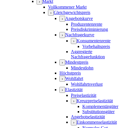
Markt
›
Vollkommener Markt
Gleichgewichtspreis
›
Angebotskurve
›
Produzentenrente
Preisdiskriminierung
Nachfragekurve
›
Konsumentenrente
›
Vorbehaltspreis
Aggregierte
Nachfragefunktion
Mindestpreis
›
Mindestlohn
Höchstpreis
Wohlfahrt
›
Wohlfahrtsverlust
Elastizität
›
Preiselastizität
Kreuzpreiselastizität
›
Komplementärgüter
Substitutionsgüter
Angebotselastizität
Einkommenselastizität
›
Normales Gut