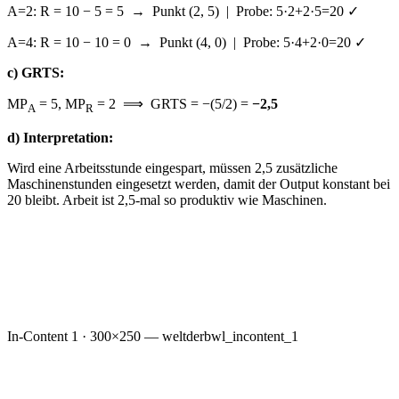
A=2: R = 10 − 5 = 5 → Punkt (2, 5) | Probe: 5·2+2·5=20 ✓
A=4: R = 10 − 10 = 0 → Punkt (4, 0) | Probe: 5·4+2·0=20 ✓
c) GRTS:
MP
= 5, MP
= 2 ⟹ GRTS = −(5/2) =
−2,5
A
R
d) Interpretation:
Wird eine Arbeitsstunde eingespart, müssen 2,5 zusätzliche
Maschinenstunden eingesetzt werden, damit der Output konstant bei
20 bleibt. Arbeit ist 2,5-mal so produktiv wie Maschinen.
In-Content 1 · 300×250 — weltderbwl_incontent_1