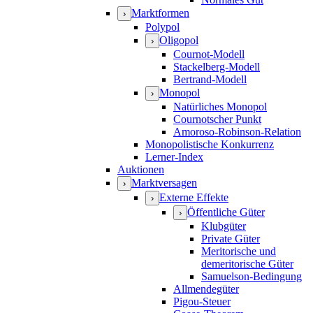
Marktformen
›
Polypol
Oligopol
›
Cournot-Modell
Stackelberg-Modell
Bertrand-Modell
Monopol
›
Natürliches Monopol
Cournotscher Punkt
Amoroso-Robinson-Relation
Monopolistische Konkurrenz
Lerner-Index
Auktionen
Marktversagen
›
Externe Effekte
›
Öffentliche Güter
›
Klubgüter
Private Güter
Meritorische und
demeritorische Güter
Samuelson-Bedingung
Allmendegüter
Pigou-Steuer