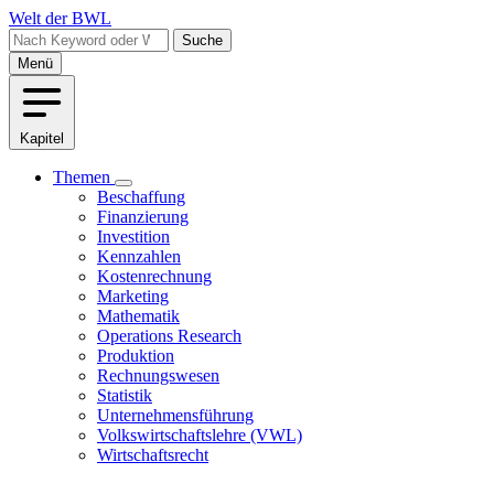
Direkt
Welt der BWL
zum
Suche
Inhalt
Menü
Kapitel
Themen
Unternavigation
Beschaffung
Haupt
von
Finanzierung
Themen
Investition
Kennzahlen
Kostenrechnung
Marketing
Mathematik
Operations Research
Produktion
Rechnungswesen
Statistik
Unternehmensführung
Volkswirtschaftslehre (VWL)
Wirtschaftsrecht