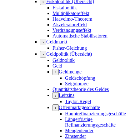
Fiskalpolitik (Übersicht)
›
Fiskalpolitik
Multiplikatoreffekt
Haavelmo-Theorem
Akzeleratoreffekt
Verdrängungseffekt
Automatische Stabilisatoren
Geldmarkt
›
Fisher-Gleichung
Geldpolitik (Übersicht)
›
Geldpolitik
Geld
Geldmenge
›
Geldschöpfung
Seigniorage
Quantitätstheorie des Geldes
Leitzins
›
Taylor-Regel
Offenmarktgeschäfte
›
Hauptrefinanzierungsgeschäfte
Längerfristige
Refinanzierungsgeschäfte
Mengentender
Zinstender