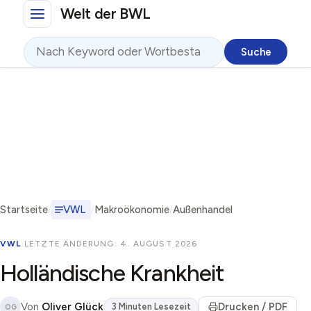
Direkt zum Inhalt
Welt der BWL
Suche
Startseite
VWL
Makroökonomie
Außenhandel
VWL
·
LETZTE ÄNDERUNG: 4. AUGUST 2026
Holländische Krankheit
Von
Oliver Glück
Drucken / PDF
3 Minuten Lesezeit
OG