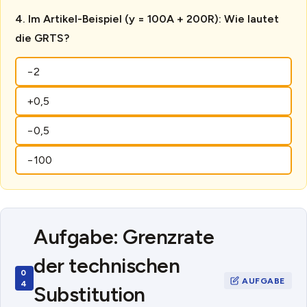
Im Artikel-Beispiel (y = 100A + 200R): Wie lautet
die GRTS?
−2
+0,5
−0,5
−100
Aufgabe: Grenzrate
der technischen
Substitution