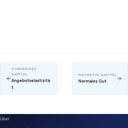
VORHERIGES
KAPITEL
NÄCHSTES KAPITEL
←
→
Angebotselastizitä
Normales Gut
t
SUBMENU
Über