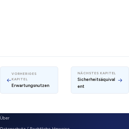
NÄCHSTES KAPITEL
VORHERIGES
←
Sicherheitsäquival
→
KAPITEL
Erwartungsnutzen
ent
SUBMENU
Über
Datenschutz / Rechtliche Hinweise