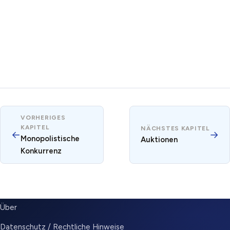
VORHERIGES
KAPITEL
NÄCHSTES KAPITEL
←
→
Monopolistische
Auktionen
Konkurrenz
SUBMENU
Über
Datenschutz / Rechtliche Hinweise