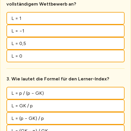
vollständigem Wettbewerb an?
L = 1
L = −1
L = 0,5
L = 0
Wie lautet die Formel für den Lerner-Index?
L = p / (p − GK)
L = GK / p
L = (p − GK) / p
L = (GK − p) / GK