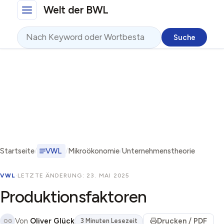
Direkt zum Inhalt
Welt der BWL
Suche
Startseite
VWL
Mikroökonomie
Unternehmenstheorie
VWL
·
LETZTE ÄNDERUNG: 23. MAI 2025
Produktionsfaktoren
Von
Oliver Glück
Drucken / PDF
3 Minuten Lesezeit
OG