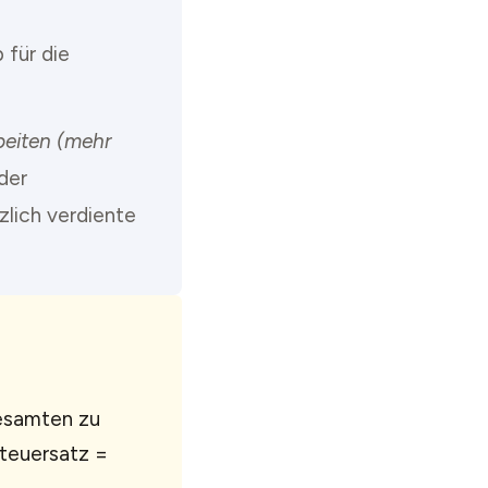
 für die
beiten (mehr
der
zlich verdiente
gesamten zu
teuersatz =