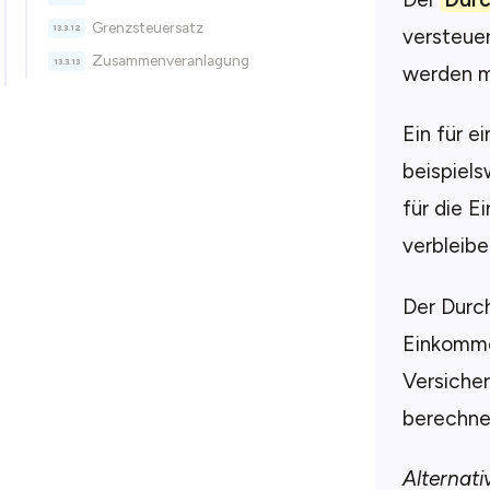
Grenzsteuersatz
versteue
Zusammenveranlagung
werden m
Ein für e
beispiel
für die 
verbleibe
Der Durch
Einkomme
Versicher
berechnet
Alternati