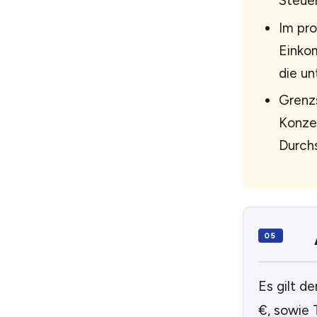
Steue
Im pro
Einkom
die un
Grenzs
Konzep
Durch
Es gilt de
€, sowie 