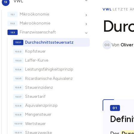
VWL
›
VWL
·
LETZTE Ä
Mikroökonomie
›
Durc
Makroökonomie
›
Finanzwissenschaft
›
Durchschnittssteuersatz
Von
Oliver
OG
Kopfsteuer
Laffer-Kurve
Leistungsfähigkeitsprinzip
Ricardianische Äquivalenz
Steuerinzidenz
Steuertarif
Äquivalenzprinzip
Mengensteuer
Defini
Wertsteuer
Steuerzwecke
Der
Durc