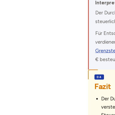
Interpre
Der Durc
steuerlic
Für Ents
verdiene
Grenzste
€ besteu
Fazit
Der Du
verst