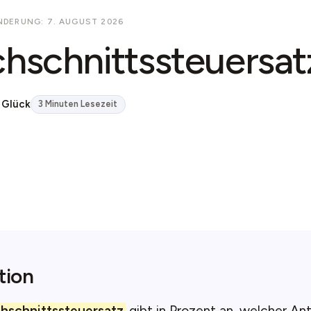
NDERUNG: 7. AUGUST 2026
hschnittssteuersat
 Glück
3 Minuten Lesezeit
tion
hschnittssteuersatz
gibt in Prozent an, welcher Ant