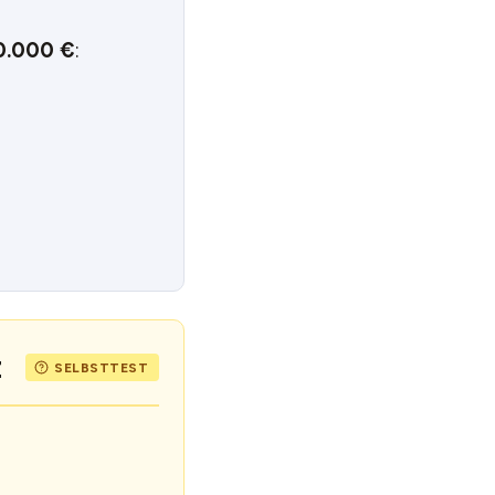
0.000 €
:
z