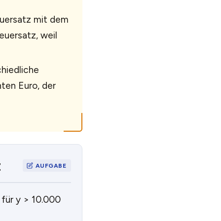
euersatz mit dem
euersatz, weil
hiedliche
ten Euro, der
z
 für y > 10.000