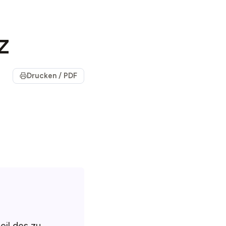
z
Drucken / PDF
eil des zu