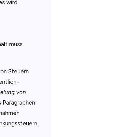
es wird
halt muss
von Steuern
entlich-
ielung von
s Paragraphen
innahmen
enkungssteuern.