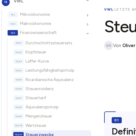
VWL
›
VWL
·
LETZTE Ä
Mikroökonomie
›
Ste
Makroökonomie
›
Finanzwissenschaft
›
Durchschnittssteuersatz
Von
Oliver
OG
Kopfsteuer
Laffer-Kurve
Leistungsfähigkeitsprinzip
Ricardianische Äquivalenz
Steuerinzidenz
Steuertarif
Äquivalenzprinzip
Mengensteuer
Wertsteuer
Defini
Steuerzwecke