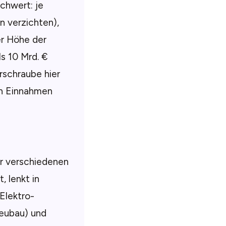
chwert: je
n verzichten),
er Höhe der
s 10 Mrd. €
rschraube hier
en Einnahmen
r verschiedenen
, lenkt in
Elektro-
eubau) und