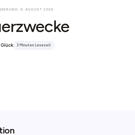
NDERUNG: 6. AUGUST 2026
uerzwecke
 Glück
3 Minuten Lesezeit
tion