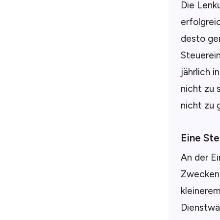
Die Lenku
erfolgrei
desto ge
Steuerei
jährlich 
nicht zu
nicht zu 
Eine St
An der E
Zwecken d
kleinere
Dienstwä