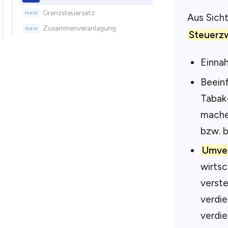
Grenzsteuersatz
Aus Sich
Zusammenveranlagung
Steuerz
Einnah
Beeinf
Tabak-
machen
bzw. b
Umver
wirtsc
verst
verdie
verdie