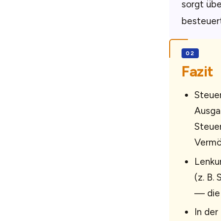
sorgt übe
besteuert
Fazit
Steuer
Ausgab
Steue
Vermö
Lenkun
(z. B.
— die
In der