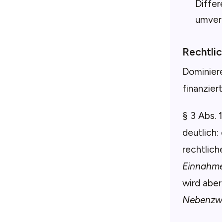
Differ
umvert
Rechtli
Dominiere
finanzier
§ 3 Abs. 
deutlich:
rechtlic
Einnahm
wird aber
Nebenzw