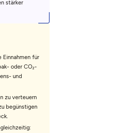
n stärker
e Einnahmen für
bak- oder CO₂-
ens- und
n zu verteuern
 zu begünstigen
ck.
gleichzeitig: