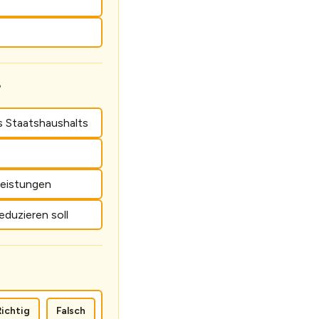
?
s Staatshaushalts
leistungen
duzieren soll
Richtig
Falsch