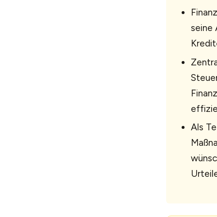
Finanz
seine 
Kredit
Zentra
Steue
Finanz
effizie
Als Te
Maßna
wünsch
Urteil