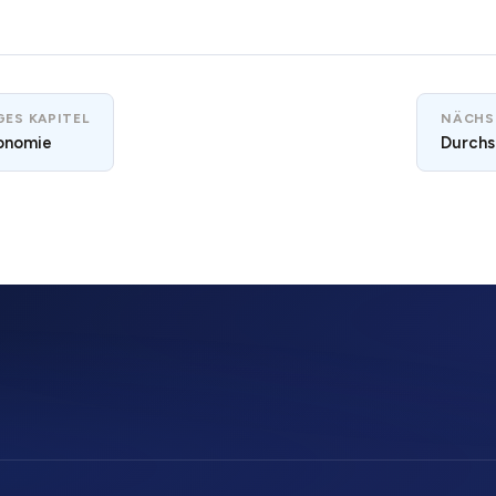
ES KAPITEL
NÄCHS
onomie
Durchs