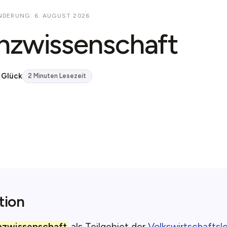
NDERUNG: 6. AUGUST 2026
nzwissenschaft
 Glück
2 Minuten Lesezeit
tion
nzwissenschaft
als Teilgebiet der
Volkswirtschaftsl