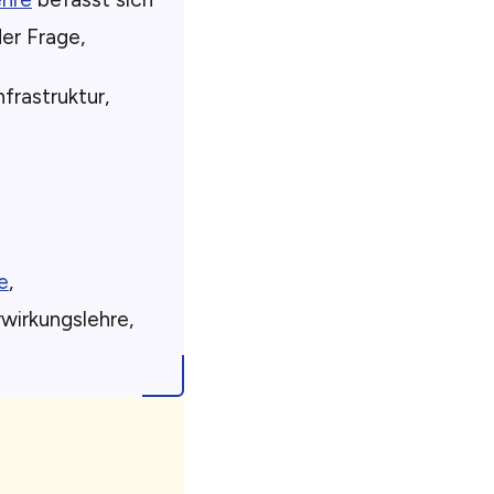
der Frage,
frastruktur,
e
,
wirkungslehre,