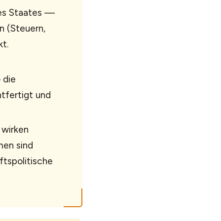
des Staates —
n (Steuern,
t.
 die
tfertigt und
 wirken
en sind
tspolitische