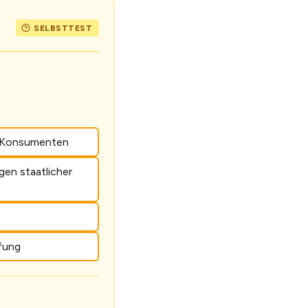
er Konsumenten
gen staatlicher
fung