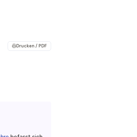
Drucken / PDF
ehre
befasst sich