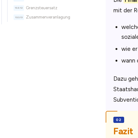
Grenzsteuersatz
mit der R
Zusammenveranlagung
welche
sozial
wie er
wann d
Dazu ge
Staatsha
Subventi
Fazit