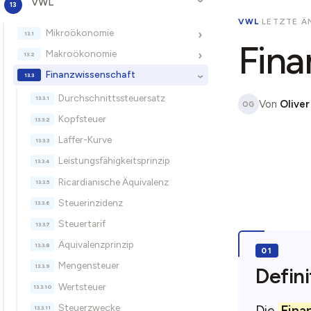
VWL
›
VWL
·
LETZTE Ä
Mikroökonomie
›
Fina
Makroökonomie
›
Finanzwissenschaft
›
Durchschnittssteuersatz
Von
Oliver
OG
Kopfsteuer
Laffer-Kurve
Leistungsfähigkeitsprinzip
Ricardianische Äquivalenz
Steuerinzidenz
Steuertarif
Äquivalenzprinzip
Mengensteuer
Defini
Wertsteuer
Steuerzwecke
Die
Fina