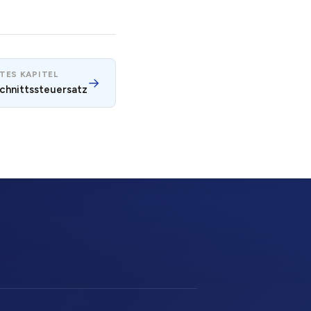
TES KAPITEL
→
chnittssteuersatz